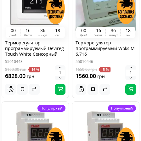
0
0
1
6
3
6
1
8
0
0
1
6
3
6
1
8
Дней
Часов
минут
сек
Дней
Часов
минут
сек
Терморегулятор
Терморегулятор
программируемый Devireg
программируемый Woks М
Touch White Сенсорный
6.716
55010443
55010446
8160.00
грн
1650.00
грн
-16 %
-5 %
6828.00
1560.00
грн
грн
Популярный
Популярный