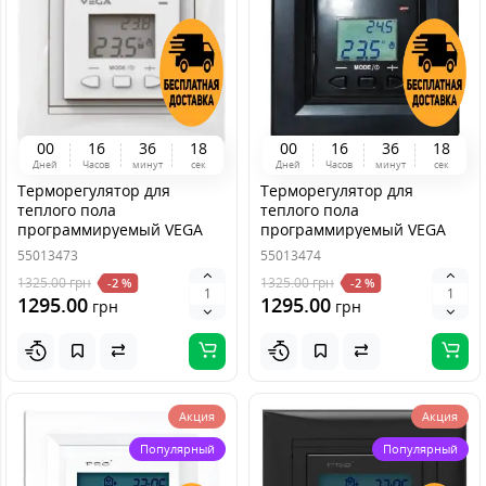
0
0
1
6
3
6
1
8
0
0
1
6
3
6
1
8
Дней
Часов
минут
сек
Дней
Часов
минут
сек
Терморегулятор для
Терморегулятор для
теплого пола
теплого пола
программируемый VEGA
программируемый VEGA
070 Белый
070 Черный
55013473
55013474
1325.00
грн
1325.00
грн
-2 %
-2 %
1295.00
1295.00
грн
грн
Акция
Акция
Популярный
Популярный