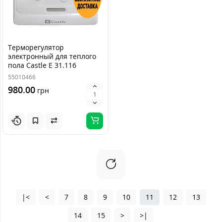
Терморегулятор
электронный для теплого
пола Castle Е 31.116
55010466
980.00
грн
|<
<
7
8
9
10
11
12
13
14
15
>
>|