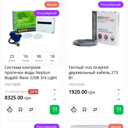
Акция
Популярный
Популярный
2
3
1
6
3
6
1
8
Дней
Часов
минут
сек
Система контроля
Теплый пол GrayHot
протечки воды Neptun
двухжильный кабель 273
Bugatti Base 220B 3/4 Light
Вт
55015809
55010264
1920.00
11100.00
грн
-25 %
грн
8325.00
грн
Популярный
Акция