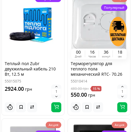
Популярный
0
0
1
6
3
6
1
8
Дней
Часов
минут
сек
Теплый пол Zubr
Терморегулятор для
двухжильный кабель 210
теплого пола
Вт, 12.5 м
механический RTC- 70.26
55015075
55010414
2924.00
480.00
грн
грн
15 %
550.00
грн
Акция
Акция