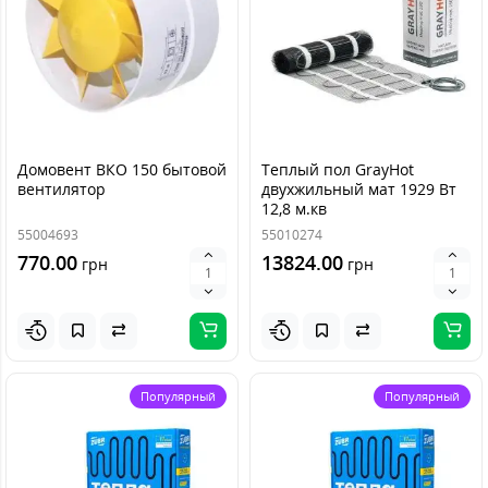
Домовент ВКО 150 бытовой
Теплый пол GrayHot
вентилятор
двухжильный мат 1929 Вт
12,8 м.кв
55004693
55010274
770.00
13824.00
грн
грн
Популярный
Популярный