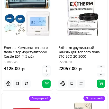
Enerpia Комплект теплого
Extherm двужильный
пола с терморегулятором
кабель для теплого пола
Castle E51 (4,5 м2)
ETC ECO 20-3000
55000640
55000708
4125.00
22057.00
грн
грн
Популярный
Популярный