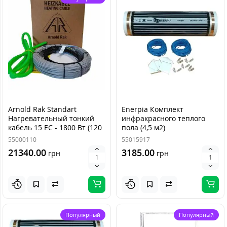
Arnold Rak Standart
Enerpia Комплект
Нагревательный тонкий
инфракрасного теплого
кабель 15 ЕС - 1800 Вт (120
пола (4,5 м2)
м)
55000110
55015917
21340.00
3185.00
грн
грн
Популярный
Популярный