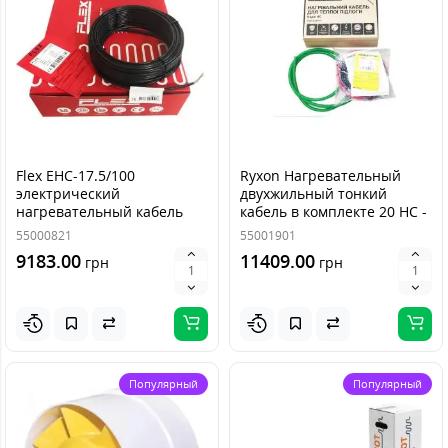
Flex EHC-17.5/100
Ryxon Нагревательный
электрический
двухжильный тонкий
нагревательный кабель
кабель в комплекте 20 HC -
1750 Вт (100 м)
2000 Вт (100 м)
55000821
55001901
9183.00
11409.00
грн
грн
Популярный
Популярный