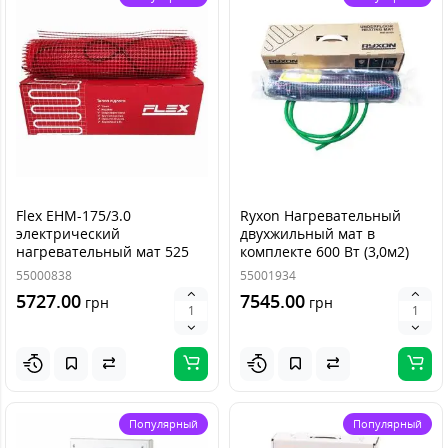
Flex EHМ-175/3.0
Ryxon Нагревательный
электрический
двухжильный мат в
нагревательный мат 525
комплекте 600 Вт (3,0м2)
Вт (3,0 м2)
55000838
55001934
5727.00
7545.00
грн
грн
Популярный
Популярный