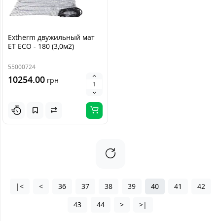
Extherm двужильный мат
ET ECO - 180 (3,0м2)
55000724
10254.00
грн
|<
<
36
37
38
39
40
41
42
43
44
>
>|