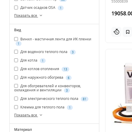
55000839
Датчик осадков OSA
1
19058.0
Показать все
Вид
Винил - мастичная лента для ИК пленки
1
Для водяного теплого пола
3
Для котла
1
Для котлов отопления
13
Для наружного обогрева
6
Для обогревателей и конвекторов,
охлаждения и вентиляции
3
Для электрического теплого пола
81
Клемма для теплого пола
1
Показать все
Материал