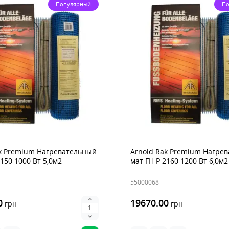
Популярный
По
ak Premium Нагревательный
Arnold Rak Premium Нагре
2150 1000 Вт 5,0м2
мат FH Р 2160 1200 Вт 6,0м2
55000068
0
19670.00
грн
грн