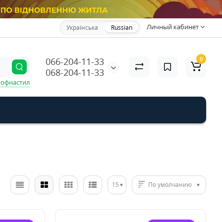
Личный кабинет
Українська
Russian
0
066-204-11-33
068-204-11-33
офнастил
15
По умолчанию