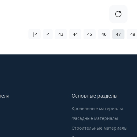
|<
<
43
44
45
46
47
48
теля
Основные разделы
Кровельные материалы
Фасадные материалы
Строительные материалы