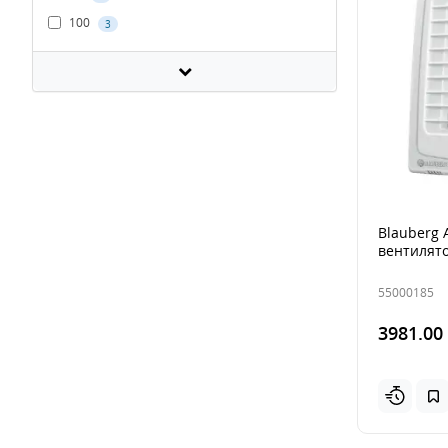
100
3
Blauberg 
вентилят
55000185
3981.00