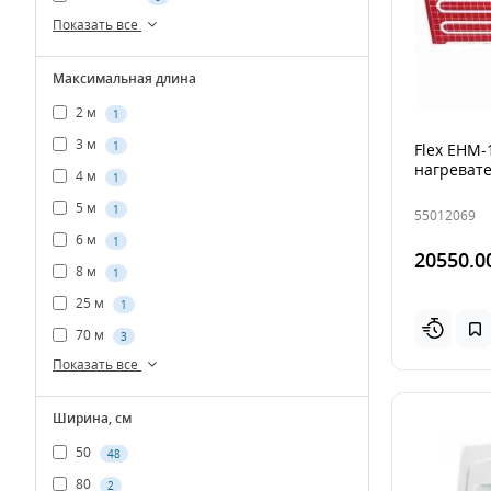
Показать все
Максимальная длина
2 м
1
3 м
1
Flex EHМ-
нагревате
4 м
1
5 м
1
55012069
6 м
1
20550.0
8 м
1
25 м
1
70 м
3
Показать все
Ширина, см
50
48
80
2