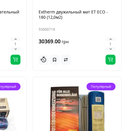
вательный
Extherm двужильный мат ET ECO -
180 (12,0м2)
55000719
30369.00
грн
пулярный
Популярный