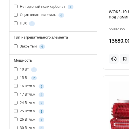
Не горючий поликарбонат
1
WOKS-10 К
Оцинкованная сталь
6
под ламин
ПВХ
1
55002355
Тип нагревательного элемента
13680.0
Закрытый
4
Мощность
10 Вт
1
15 Вт
2
16 Вт/п.м.
5
17 Вт/п.м.
2
24 Вт/п.м.
2
25 Вт/п.м.
8
26 Вт/п.м.
1
30 Вт/п.м.
6