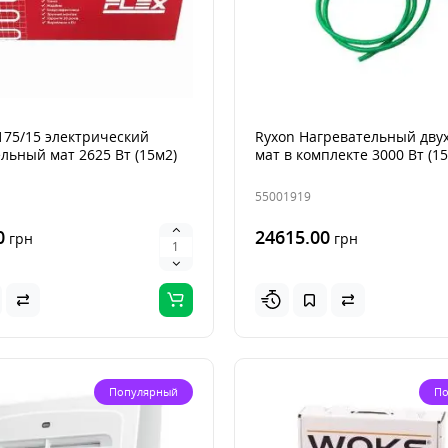
175/15 электрический
Ryxon Нагревательный дв
льный мат 2625 Вт (15м2)
мат в комплекте 3000 Вт (15
55001919
0
24615.00
грн
грн
Популярный
По