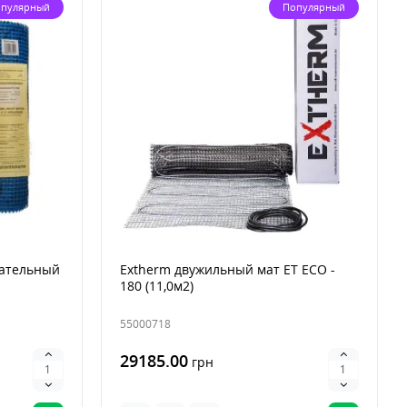
пулярный
Популярный
вательный
Extherm двужильный мат ET ECO -
180 (11,0м2)
55000718
29185.00
грн