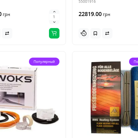
55001916
0
22819.00
грн
грн
Популярный
По