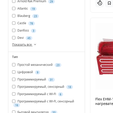
Arnold Rak Premium
29
Atlantic
19
Blauberg
23
Castle
78
Danfoss
3
Devi
45
Показать все
Тип
Простой механический
23
Цифровой
9
Программируемый
31
Программируемый, сенсорный
18
Программируемый с WI-FI
6
Flex EHМ-
Программируемый с WI-FI, сенсорный
нагревате
16
Бытовой вентилятор
33