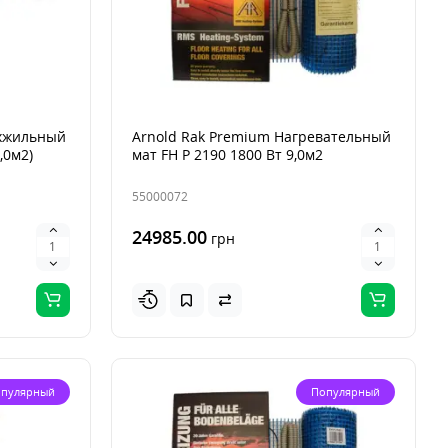
ухжильный
Arnold Rak Premium Нагревательный
,0м2)
мат FH Р 2190 1800 Вт 9,0м2
55000072
24985.00
грн
пулярный
Популярный