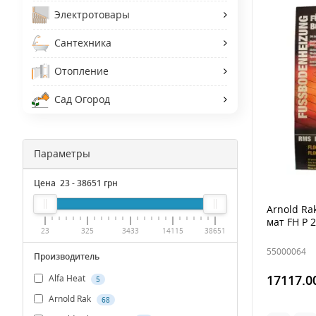
Электротовары
Сантехника
Отопление
Сад Огород
Параметры
Цена
23
-
38651
грн
Arnold R
мат FH Р 
23
325
3433
14115
38651
55000064
Производитель
17117.0
Alfa Heat
5
Arnold Rak
68