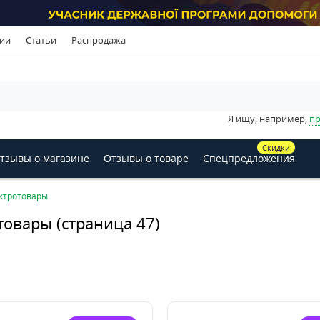
ии
Статьи
Распродажа
Я ищу, например,
пр
Скидки
тзывы о магазине
Отзывы о товаре
Спецпредложения
ктротовары
товары (страница 47)