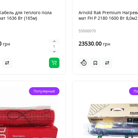
абель для теплого пола
Arnold Rak Premium Нагре
ат 1636 Вт (165м)
мат FH Р 2180 1600 Вт 8,0м2
55000070
0
23530.00
грн
грн
Популярный
По