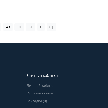
49
50
51
>
>|
Личный кабинет
Личный кабинет
История заказа
Закладки (0)