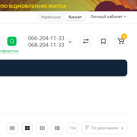
Личный кабинет
Українська
Russian
0
066-204-11-33
068-204-11-33
офнастил
15
По умолчанию