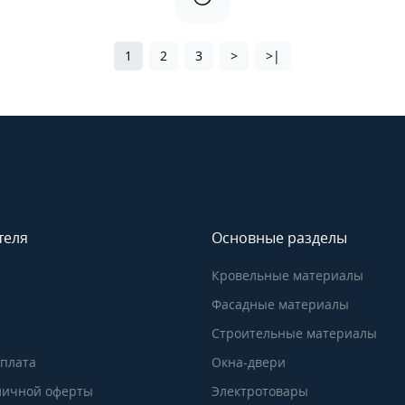
1
2
3
>
>|
теля
Основные разделы
Кровельные материалы
Фасадные материалы
Строительные материалы
Оплата
Окна-двери
личной оферты
Электротовары