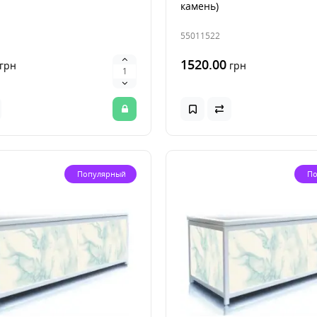
камень)
55011522
1520.00
грн
грн
Популярный
По