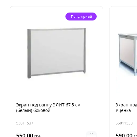
Популярный
Экран под ванну ЭЛИТ 67,5 см
Экран под
(белый) боковой
Уценка
55011537
55011538
550.00
590.00
грн
г