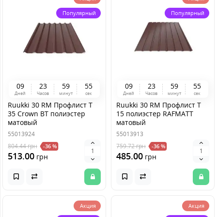
Популярный
Популярный
0
9
2
3
5
9
5
4
0
9
2
3
5
9
5
4
Дней
Часов
минут
сек
Дней
Часов
минут
сек
Ruukki 30 RM Профлист T
Ruukki 30 RM Профлист Т
35 Crown BT полиэстер
15 полиэстер RAFMATT
матовый
матовый
55013924
55013913
804.44
грн
759.72
грн
-36 %
-36 %
513.00
485.00
грн
грн
Акция
Акция