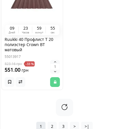
0
9
2
3
5
9
5
4
Дней
Часов
минут
сек
Ruukki 40 Профлист Т 20
полиэстер Crown BT
матовый
55013917
823.16
грн
-33 %
551.00
грн
1
2
3
>
>|