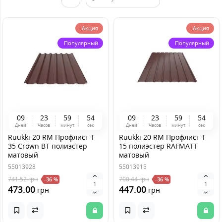
Акция
Акция
Популярный
Популярный
0
9
2
3
5
9
5
4
0
9
2
3
5
9
5
4
Дней
Часов
минут
сек
Дней
Часов
минут
сек
Ruukki 20 RM Профлист T
Ruukki 20 RM Профлист Т
35 Crown BT полиэстер
15 полиэстер RAFMATT
матовый
матовый
55013928
55013915
741.52
грн
700.44
грн
-36 %
-36 %
473.00
447.00
грн
грн