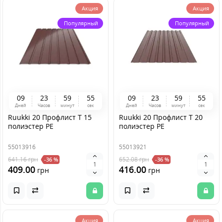
Акция
Акция
Популярный
Популярный
0
9
2
3
5
9
5
4
0
9
2
3
5
9
5
4
Дней
Часов
минут
сек
Дней
Часов
минут
сек
Ruukki 20 Профлист Т 15
Ruukki 20 Профлист Т 20
полиэстер PE
полиэстер PE
55013916
55013921
641.16
грн
652.08
грн
-36 %
-36 %
409.00
416.00
грн
грн
Акция
Акция