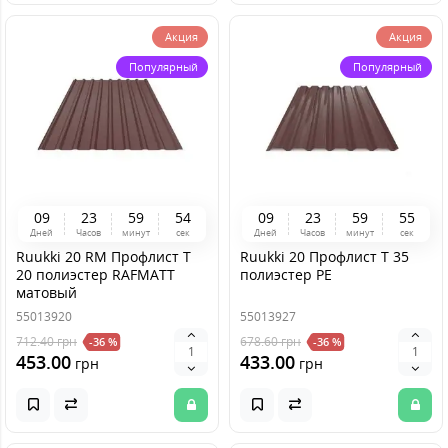
Акция
Акция
Популярный
Популярный
0
9
2
3
5
9
5
4
0
9
2
3
5
9
5
4
Дней
Часов
минут
сек
Дней
Часов
минут
сек
Ruukki 20 RM Профлист Т
Ruukki 20 Профлист T 35
20 полиэстер RAFMATT
полиэстер PE
матовый
55013920
55013927
712.40
грн
678.60
грн
-36 %
-36 %
453.00
433.00
грн
грн