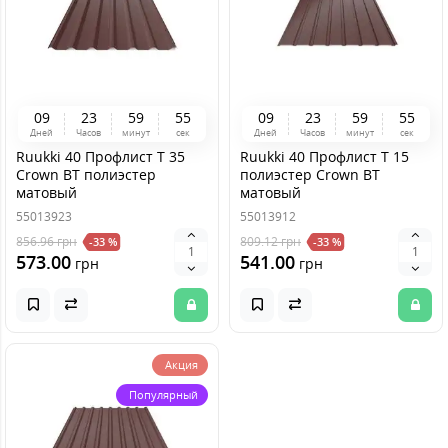
0
9
2
3
5
9
5
4
0
9
2
3
5
9
5
4
Дней
Часов
минут
сек
Дней
Часов
минут
сек
Ruukki 40 Профлист T 35
Ruukki 40 Профлист Т 15
Crown BT полиэстер
полиэстер Crown BT
матовый
матовый
55013923
55013912
856.96
грн
809.12
грн
-33 %
-33 %
573.00
541.00
грн
грн
Акция
Популярный