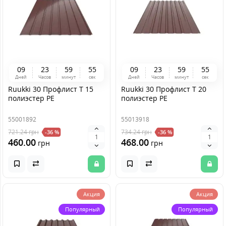
0
9
2
3
5
9
5
4
0
9
2
3
5
9
5
4
Дней
Часов
минут
сек
Дней
Часов
минут
сек
Ruukki 30 Профлист Т 15
Ruukki 30 Профлист Т 20
полиэстер PE
полиэстер PE
55001892
55013918
721.24
грн
734.24
грн
-36 %
-36 %
460.00
468.00
грн
грн
Акция
Акция
Популярный
Популярный