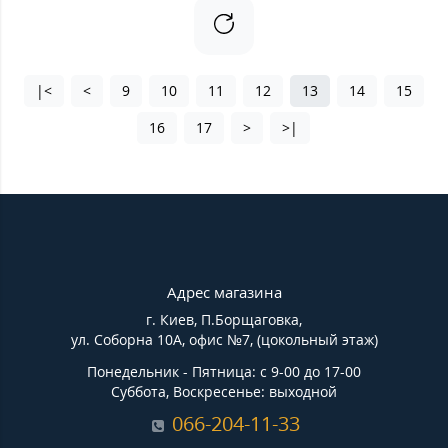
|<
<
9
10
11
12
13
14
15
16
17
>
>|
Адрес магазина
г. Киев, П.Борщаговка,
ул. Соборна 10А, офис №7, (цокольный этаж)
Понедельник - Пятница: с 9-00 до 17-00
Суббота, Воскресенье: выходной
066-204-11-33