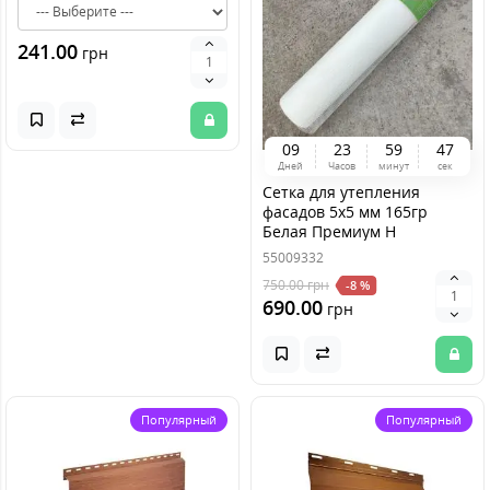
241.00
грн
0
9
2
3
5
9
4
7
Дней
Часов
минут
сек
Сетка для утепления
фасадов 5х5 мм 165гр
Белая Премиум Н
55009332
750.00
грн
-8 %
690.00
грн
Популярный
Популярный