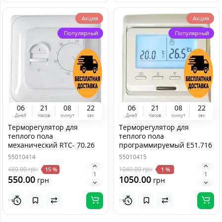
Акция
Акция
Популярный
Популярный
0
6
2
1
0
8
2
2
0
6
2
1
0
8
2
2
Дней
Часов
минут
сек
Дней
Часов
минут
сек
Терморегулятор для
Терморегулятор для
теплого пола
теплого пола
механический RTC- 70.26
программируемый E51.716
55010414
55010415
480.00
грн
1040.00
грн
15 %
1 %
550.00
1050.00
грн
грн