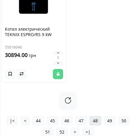
Котел электрический
TEKNIX ESPRO/RS 9 kW
55016046
30894.00
грн
|<
<
44
45
46
47
48
49
50
51
52
>
>|