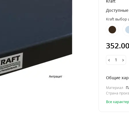
Kraft
Доступные
Kraft выбор
352.0
Общие хар
Материал
П
Страна прои
Все характе