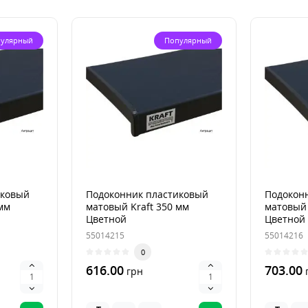
улярный
Популярный
иковый
Подоконник пластиковый
Подокон
мм
матовый Kraft 350 мм
матовый 
Цветной
Цветной
55014215
55014216
0
616.00
703.00
грн