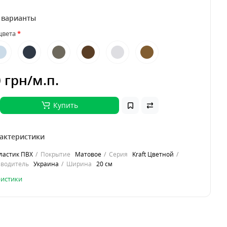
 варианты
 цвета
0 грн
/м.п.
Купить
актеристики
ластик ПВХ
Покрытие
Матовое
Серия
Kraft Цветной
зводитель
Украина
Ширина
20 см
ристики