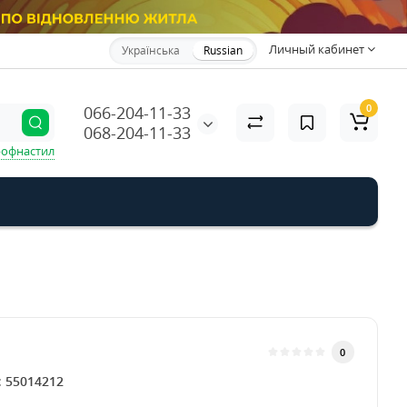
Личный кабинет
Українська
Russian
0
066-204-11-33
068-204-11-33
офнастил
0
:
55014212