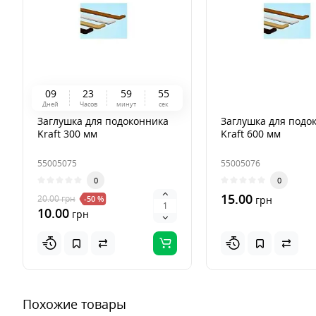
0
9
2
3
5
9
5
4
Дней
Часов
минут
сек
Заглушка для подоконника
Заглушка для подо
Kraft 300 мм
Kraft 600 мм
55005075
55005076
0
0
15.00
20.00
грн
-50 %
грн
10.00
грн
Похожие товары