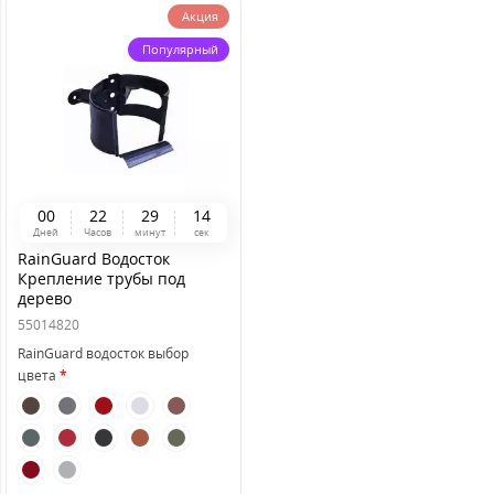
Акция
Популярный
0
0
2
2
2
9
1
4
Дней
Часов
минут
сек
RainGuard Водосток
Крепление трубы под
дерево
55014820
RainGuard водосток выбор
цвета