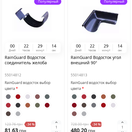
Популярный
Популярный
0
0
2
2
2
9
1
4
0
0
2
2
2
9
1
4
Дней
Часов
минут
сек
Дней
Часов
минут
сек
RainGuard Водосток
RainGuard Водосток угол
соединитель желоба
внешний 90°
55014812
55014813
RainGuard водосток выбор
RainGuard водосток выбор
цвета
цвета
123.76
грн
728.00
грн
-34 %
-34 %
81.63
480.20
грн
грн