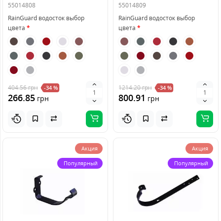
55014808
55014809
RainGuard водосток выбор
RainGuard водосток выбор
цвета
цвета
404.56
грн
1214.20
грн
-34 %
-34 %
266.85
800.91
грн
грн
Акция
Акция
Популярный
Популярный