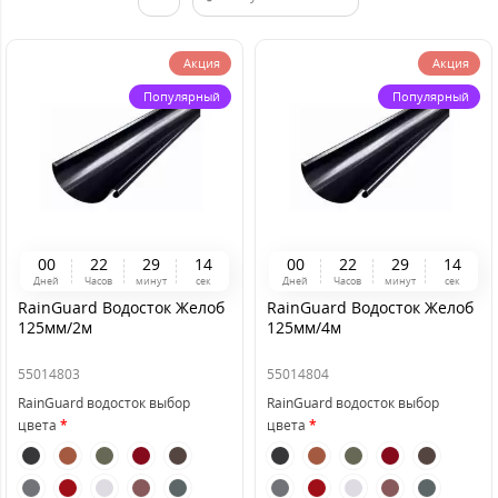
Акция
Акция
Популярный
Популярный
0
0
2
2
2
9
1
4
0
0
2
2
2
9
1
4
Дней
Часов
минут
сек
Дней
Часов
минут
сек
RainGuard Водосток Желоб
RainGuard Водосток Желоб
125мм/2м
125мм/4м
55014803
55014804
RainGuard водосток выбор
RainGuard водосток выбор
цвета
цвета