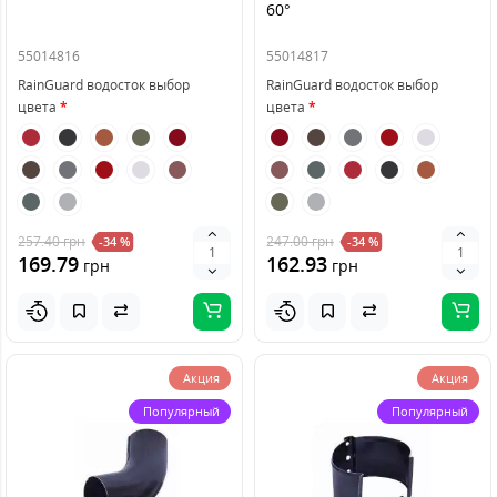
60°
55014816
55014817
RainGuard водосток выбор
RainGuard водосток выбор
цвета
цвета
257.40
грн
247.00
грн
-34 %
-34 %
169.79
162.93
грн
грн
Акция
Акция
Популярный
Популярный