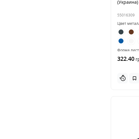
(Украина)
55016309
Цвет метал
Форма лист
322.40
Стандарт
г