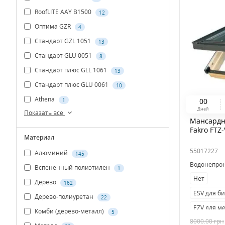
RoofLITE AAY B1500
12
Оптима GZR
4
Стандарт GZL 1051
13
Стандарт GLU 0051
8
Стандарт плюс GLL 1061
13
Стандарт плюс GLU 0061
10
Athena
0
0
1
Дней
Показать все
Мансардн
Fakro FTZ
Материал
55017227
Алюминий
145
Водонепро
Вспененный полиэтилен
1
Нет
Дерево
162
ESV для б
Дерево-полиуретан
22
EZV для м
Комби (дерево-металл)
5
8000.00
грн