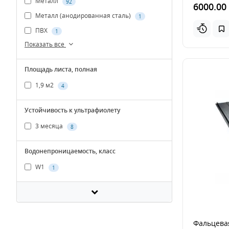
Металл
92
6000.00
Металл (анодированная сталь)
1
ПВХ
1
Показать все
Площадь листа, полная
1,9 м2
4
Устойчивость к ультрафиолету
3 месяца
8
Водонепроницаемость, класс
W1
1
Фальцева