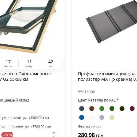
1
7
1
1
4
1
Часов
минут
сек
ые окна Однокамерные
Профнастил имитация фал
-V U2 55х98 см
полиэстер MAT (Украина) 0
55016308
ницаемый оклад
Цвет металла по RAL
итум. черепицы
+3300.00 грн
еталл. черепицы
Форма листа
+3700.00 грн
280.98
-25 %
Стандарт
грн
Трапеция
Микр