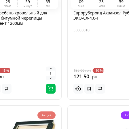
2
3
5
9
5
4
0
9
2
3
5
9
Часов
минут
сек
Дней
Часов
минут
гребень кровельный для
Еврорубероид Акваизол Ру
з битумной черепицы
ЭКО-СХ-4.0-П
ент 1200мм
55005010
135.00
грн
-15 %
-10 %
121.50
рн
грн
Акция
По