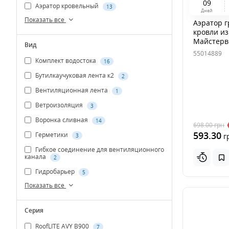
0
9
Аэратор кровельный
13
Дней
Показать все
Аэратор 
кровли и
Майстерв
Вид
55014889
Комплект водостока
16
Бутилкаучуковая лента к2
2
Вентиляционная лента
1
Ветроизоляция
3
Воронка сливная
14
698.00
грн
593.30
Герметики
г
3
Гибкое соединение для вентиляционного
канала
2
Гидробарьер
5
Показать все
Серия
RoofLITE AVY B900
7