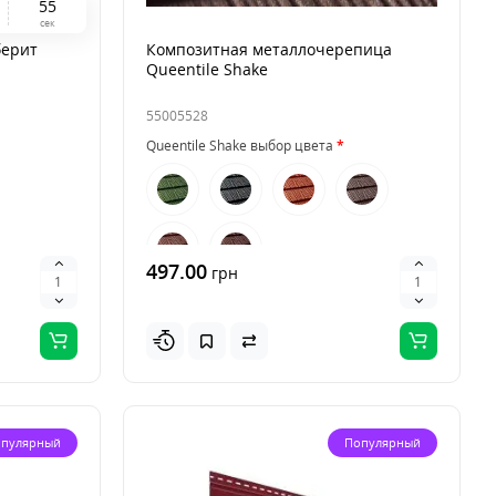
5
4
сек
берит
Композитная металлочерепица
Queentile Shake
55005528
Queentile Shake выбор цвета
497.00
грн
пулярный
Популярный