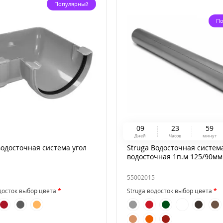
Популярный
По
0
9
2
3
5
9
Дней
Часов
минут
одосточная система угол
Struga Водосточная систем
водосточная 1п.м 125/90мм
55002015
досток выбор цвета
Struga водосток выбор цвета