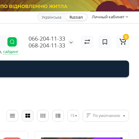
Личный кабинет
Українська
Russian
0
066-204-11-33
068-204-11-33
р,
сайдинг
15
По умолчанию