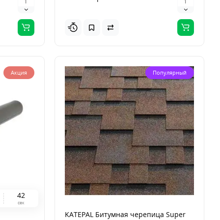
Акция
Популярный
4
1
сек
KATEPAL Битумная черепица Super