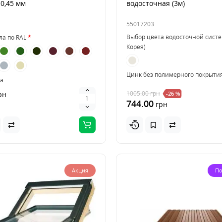
 0,45 мм
водосточная (3м)
55017203
Выбор цвета водосточной сист
ла по RAL
Корея)
Цинк без полимерного покрытия
а
Словакия)
1005.00
грн
рн
Трапеция
Микроволна
-26 %
744.00
грн
Выбор цвета водосточной сист
Швеция)
Акция
По