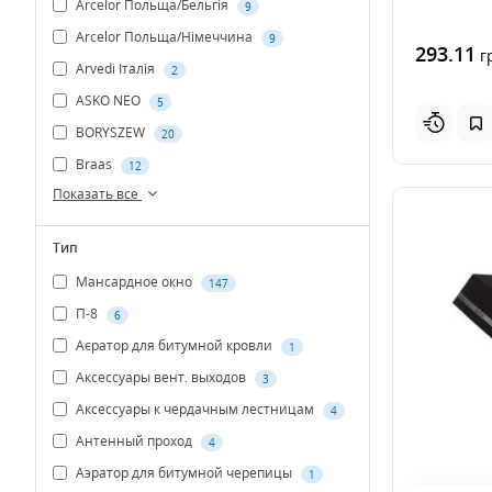
Arcelor Польща/Бельгія
9
Arcelor Польща/Німеччина
9
293.11
г
Arvedi Італія
2
ASKO NEO
5
BORYSZEW
20
Braas
12
Показать все
Тип
Мансардное окно
147
П-8
6
Аєратор для битумной кровли
1
Аксессуары вент. выходов
3
Аксессуары к чердачным лестницам
4
Антенный проход
4
Аэратор для битумной черепицы
1