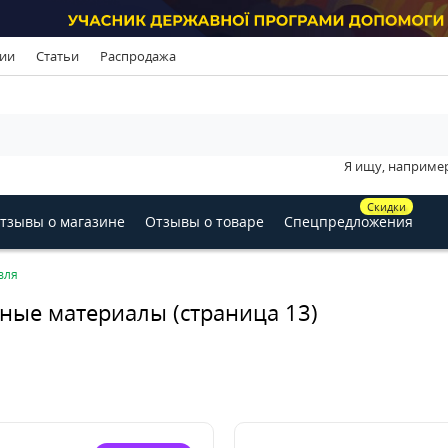
ии
Статьи
Распродажа
Я ищу, наприме
Скидки
тзывы о магазине
Отзывы о товаре
Спецпредложения
вля
ные материалы (страница 13)