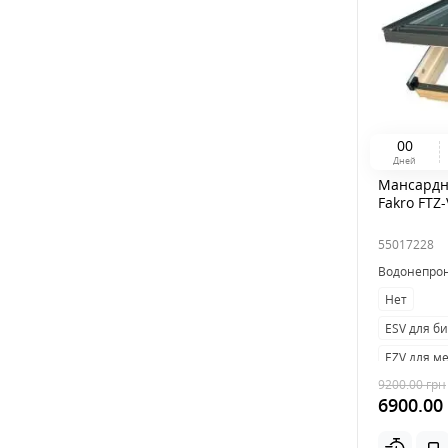
0
0
Дней
Мансардн
Fakro FTZ
55017228
Водонепро
Нет
ESV для б
EZV для м
9200.00
грн
6900.00