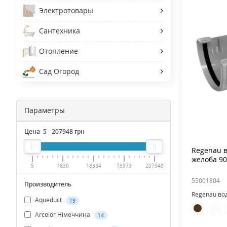
Электротовары
Сантехника
Отопление
Сад Огород
Параметры
Цена
5
-
207948
грн
Regenau в
желоба 90
5
1630
18384
75973
207948
55001804
Производитель
Regenau во
Aqueduct
19
Arcelor Німеччина
14