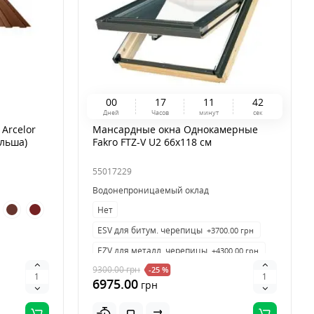
0
0
1
7
1
1
4
1
Дней
Часов
минут
сек
Arсelor
Мансардные окна Однокамерные
ольша)
Fakro FTZ-V U2 66х118 см
55017229
Водонепроницаемый оклад
Нет
ESV для битум. черепицы
+3700.00 грн
EZV для металл. черепицы
+4300.00 грн
9300.00
грн
-25 %
6975.00
грн