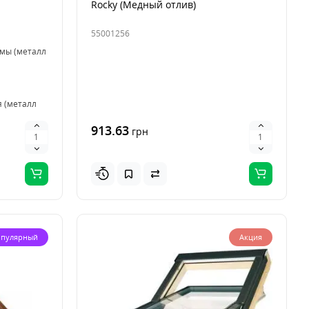
Rocky (Медный отлив)
55001256
емы (металл
 (металл
913.63
грн
емы (металл
пулярный
Акция