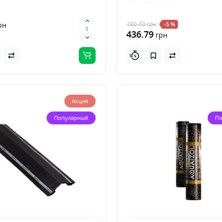
460.40
грн
рн
-5 %
436.79
грн
Акция
Популярный
По