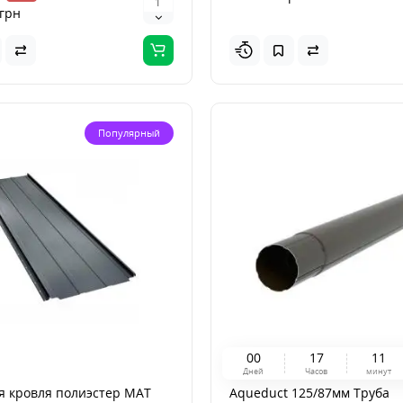
грн
Популярный
0
0
1
7
1
1
Дней
Часов
минут
я кровля полиэстер MAT
Aqueduct 125/87мм Труба