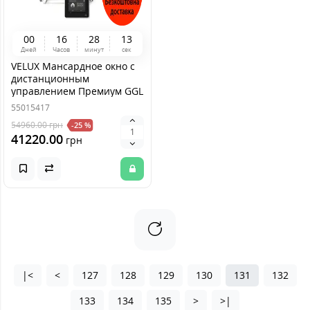
0
0
1
6
2
8
1
3
Дней
Часов
минут
сек
VELUX Мансардное окно с
дистанционным
управлением Премиум GGL
306821A MK08 (78*140)
55015417
54960.00
грн
-25 %
41220.00
грн
|<
<
127
128
129
130
131
132
133
134
135
>
>|