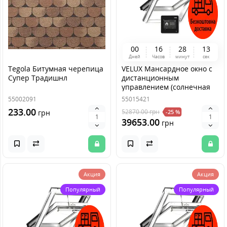
0
0
1
6
2
8
1
3
Дней
Часов
минут
сек
Tegola Битумная черепица
VELUX Мансардное окно с
Супер Традишнл
дистанционным
управлением (солнечная
батарея) Премиум GGL
55002091
55015421
306830A MK06 (78*118)
233.00
52870.00
грн
грн
-25 %
39653.00
грн
Акция
Акция
Популярный
Популярный