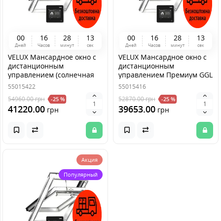
0
0
1
6
2
8
1
3
0
0
1
6
2
8
1
3
Дней
Часов
минут
сек
Дней
Часов
минут
сек
VELUX Мансардное окно с
VELUX Мансардное окно с
дистанционным
дистанционным
управлением (солнечная
управлением Премиум GGL
батарея) Премиум GGL
306821A MK06 (78*118)
55015422
55015416
306830A MK08 (78*140)
54960.00
грн
52870.00
грн
-25 %
-25 %
41220.00
39653.00
грн
грн
Акция
Популярный