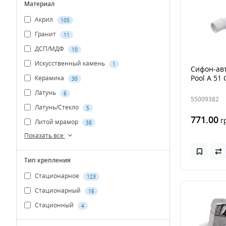
Материал
Акрил
105
Гранит
11
ДСП/МДФ
10
Искусственный камень
1
Сифон-авт
Pool A 51
Керамика
30
Латунь
6
55009382
Латунь/Стекло
5
771.00
г
Литой мрамор
38
Показать все
Тип крепления
Стационарное
123
Стационарный
16
Стационный
4