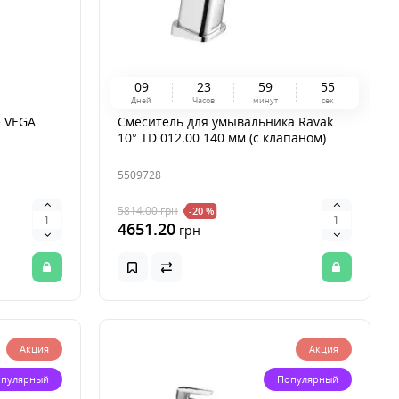
0
9
2
3
5
9
5
4
Дней
Часов
минут
сек
e VEGA
Смеситель для умывальника Ravak
10° TD 012.00 140 мм (с клапаном)
5509728
5814.00
грн
-20 %
4651.20
грн
Акция
Акция
пулярный
Популярный