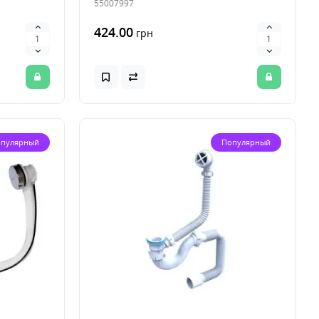
55007997
424.00
грн
пулярный
Популярный