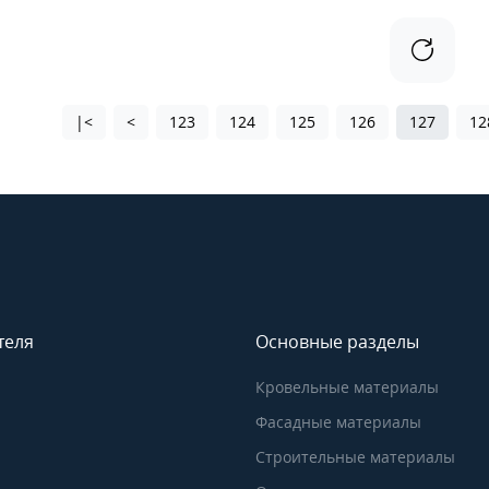
|<
<
123
124
125
126
127
12
теля
Основные разделы
Кровельные материалы
Фасадные материалы
Строительные материалы