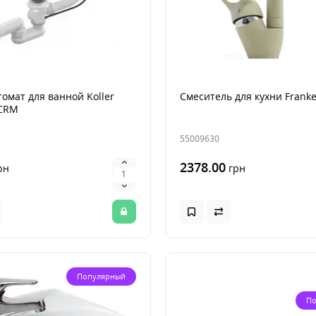
омат для ванной Koller
Смеситель для кухни Frank
 CRM
55009630
2378.00
рн
грн
Популярный
По