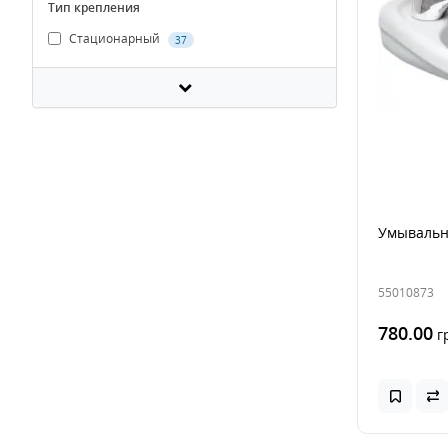
Тип крепления
Стационарный
37
Умывальни
55010873
780.00
г