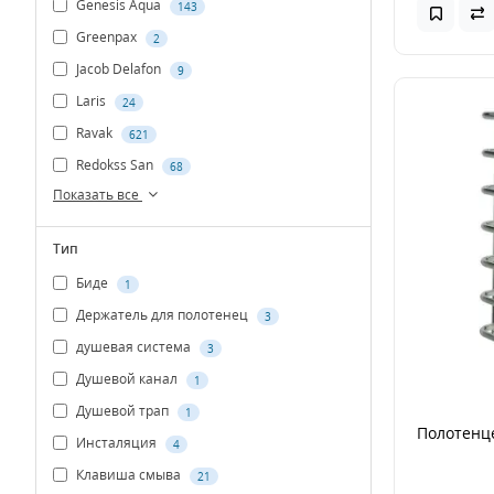
Genesis Aqua
143
Greenpax
2
Jacob Delafon
9
Laris
24
Ravak
621
Redokss San
68
Показать все
Тип
Биде
1
Держатель для полотенец
3
душевая система
3
Душевой канал
1
Душевой трап
1
Полотенц
Инсталяция
4
Клавиша смыва
21