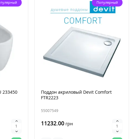
пулярный
Популярный
U 233450
Поддон акриловый Devit Comfort
FTR2223
55007549
11232.00
грн