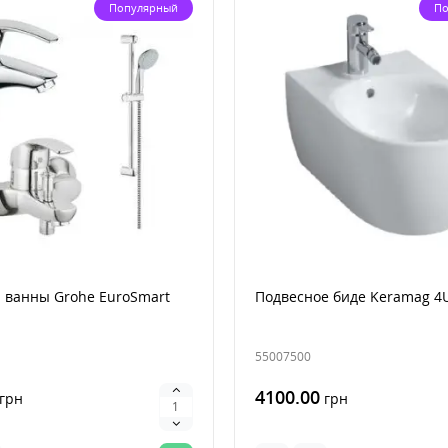
Популярный
По
 ванны Grohe EuroSmart
Подвесное биде Keramag 4
55007500
4100.00
грн
грн