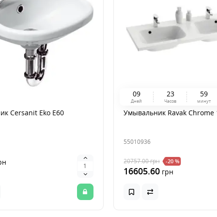
0
9
2
3
5
9
Дней
Часов
минут
к Cersanit Eko E60
Умывальник Ravak Chrome 
55010936
20757.00
грн
рн
-20 %
16605.60
грн