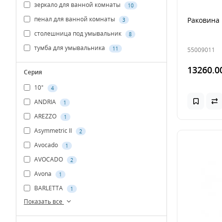
зеркало для ванной комнаты
10
пенал для ванной комнаты
Раковина 
3
столешница под умывальник
8
тумба для умывальника
11
55009011
13260.0
Серия
10°
4
ANDRIA
1
AREZZO
1
Asymmetric II
2
Avocado
1
AVOCADO
2
Avona
1
BARLETTA
1
Показать все