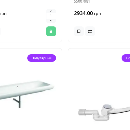
55007981
2934.00
грн
грн
Популярный
По