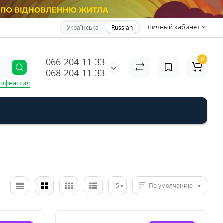
Личный кабинет
Українська
Russian
0
066-204-11-33
068-204-11-33
офнастил
15
По умолчанию