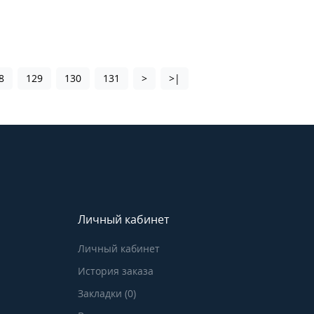
8
129
130
131
>
>|
Личный кабинет
Личный кабинет
История заказа
Закладки (0)