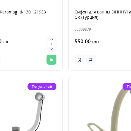
Keramag It!-130 121933
Сифон для ванны SIHHI IYI a
GR (Турция)
55009379
0
550.00
грн
грн
Популярный
По