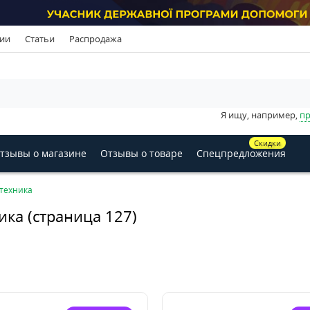
ии
Статьи
Распродажа
Я ищу, например,
пр
Скидки
тзывы о магазине
Отзывы о товаре
Спецпредложения
техника
ика (страница 127)