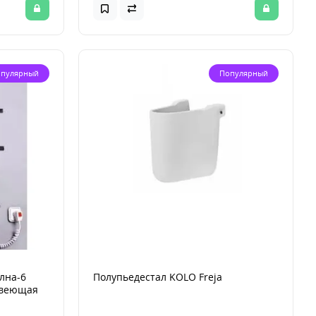
пулярный
Популярный
лна-6
Полупьедестал KOLO Freja
авеющая