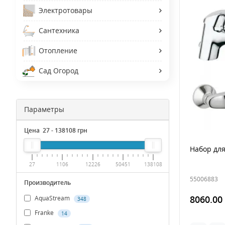
Электротовары
Сантехника
Отопление
Сад Огород
Параметры
Цена
27
-
138108
грн
Набор для
27
1106
12226
50451
138108
55006883
Производитель
8060.00
AquaStream
348
Franke
14