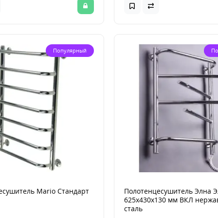
Популярный
По
есушитель Mario Стандарт
Полотенцесушитель Элна Э
625x430x130 мм ВКЛ нерж
сталь