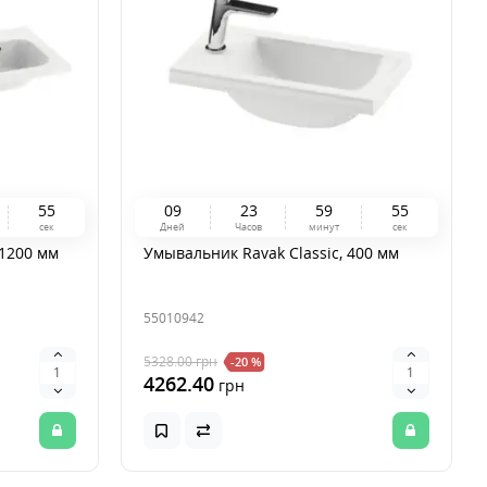
5
4
0
9
2
3
5
9
5
4
сек
Дней
Часов
минут
сек
1200 мм
Умывальник Ravak Classic, 400 мм
55010942
5328.00
грн
-20 %
4262.40
грн