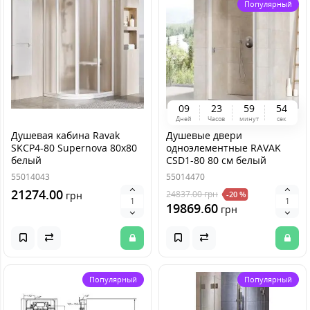
Популярный
0
9
2
3
5
9
5
4
Дней
Часов
минут
сек
Душевая кабина Ravak
Душевые двери
SKCP4-80 Supernova 80x80
одноэлементные RAVAK
белый
CSD1-80 80 см белый
55014043
55014470
21274.00
24837.00
грн
грн
-20 %
19869.60
грн
Популярный
Популярный