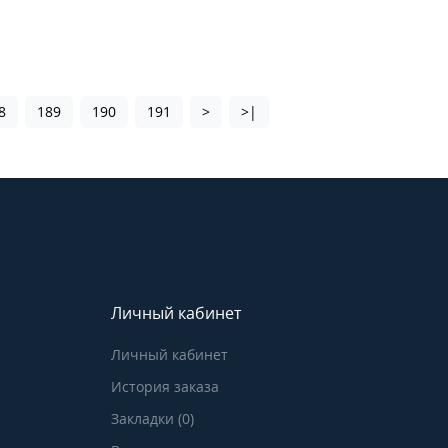
8
189
190
191
>
>|
Личный кабинет
Личный кабинет
История заказа
Закладки (0)