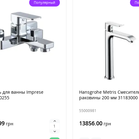
Популярный
По
 для ванны Imprese
Hansgrohe Metris Смесител
0255
раковины 200 мм 31183000
55000981
99
13856.00
грн
грн