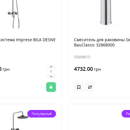
истема Imprese BILA DESNE
Смеситель для раковины G
BauClassic 32868000
55009675
0
4732.00
грн
грн
Популярный
По