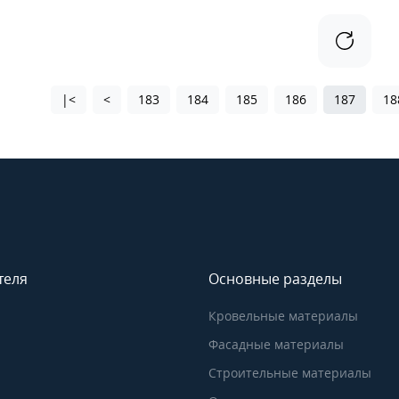
|<
<
183
184
185
186
187
18
теля
Основные разделы
Кровельные материалы
Фасадные материалы
Строительные материалы