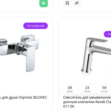
Популярный
По
0
9
2
3
5
9
Дней
Часов
минут
 для душа Imprese BILOVEC
Смеситель для умывальник
донным клапаном Ravak Cla
011.00