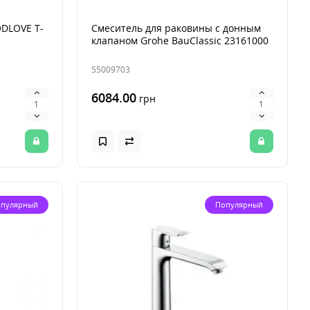
ODLOVE T-
Смеситель для раковины с донным
клапаном Grohe BauClassic 23161000
55009703
6084.00
грн
пулярный
Популярный