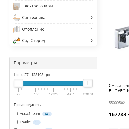
Электротовары
Сантехника
Отопление
Сад Огород
Параметры
Цена
27
-
138108
грн
Смеситель
BILOVEC 1
27
1106
12226
50451
138108
55009502
Производитель
167283.
AquaStream
348
Franke
14