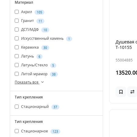
Материал
Акрил
105
Гранит
11
ДСП/МДФ
10
Искусственный камень
1
Душевая с
T-10155
Керамика
30
Латунь
6
55004885
Латунь/Стекло
5
13520.0
Литой мрамор
38
Показать все
Тип крепления
Стационарный
37
Тип крепления
Стационарное
123