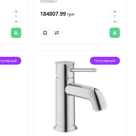
55009647
184807.99
грн
пулярный
Популярный