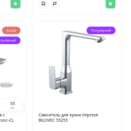
Акция
Популярный
пулярный
5
4
сек
а с
Смеситель для кухни Imprese
ssic-CL
BILOVEC 55255