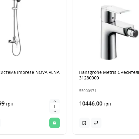
система Imprese NOVA VLNA
Hansgrohe Metris Смесител
31280000
55000971
99
10446.00
грн
грн