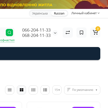
Личный кабинет
Українська
Russian
0
066-204-11-33
068-204-11-33
офнастил
15
По умолчанию