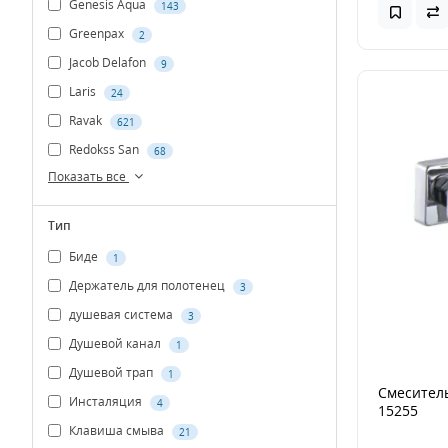
Genesis Aqua
143
Greenpax
2
Jacob Delafon
9
Laris
24
Ravak
621
Redokss San
68
Показать все
Тип
Биде
1
Держатель для полотенец
3
душевая система
3
Душевой канал
1
Душевой трап
1
Смеситель
Инсталяция
4
15255
Клавиша смыва
21