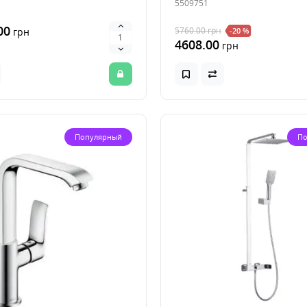
5509751
00
5760.00
грн
грн
-20 %
4608.00
грн
Популярный
По