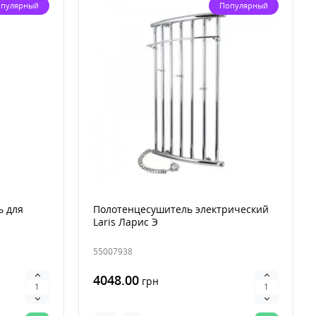
пулярный
Популярный
ь для
Полотенцесушитель электрический
Laris Ларис Э
55007938
4048.00
грн