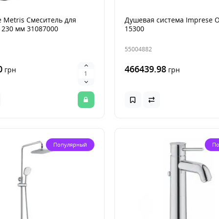
 Metris Смеситель для
Душевая система Imprese 
 230 мм 31087000
15300
55004882
0
466439.98
грн
грн
Популярный
По