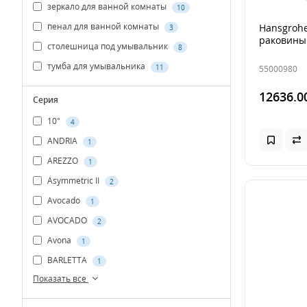
зеркало для ванной комнаты
10
пенал для ванной комнаты
Hansgrohe
3
раковины
столешница под умывальник
8
тумба для умывальника
11
55000980
12636.0
Серия
10°
4
ANDRIA
1
AREZZO
1
Asymmetric II
2
Avocado
1
AVOCADO
2
Avona
1
BARLETTA
1
Показать все