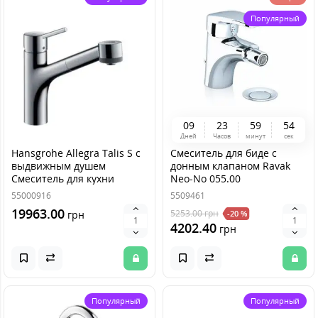
Популярный
0
9
2
3
5
9
5
4
Дней
Часов
минут
сек
Hansgrohe Allegra Talis S с
Смеситель для биде с
выдвижным душем
донным клапаном Ravak
Смеситель для кухни
Neo-No 055.00
32841000
55000916
5509461
19963.00
5253.00
грн
грн
-20 %
4202.40
грн
Популярный
Популярный