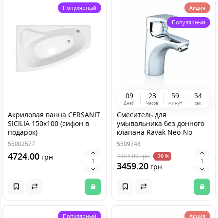
Популярный
Акция
Популярный
0
9
2
3
5
9
5
4
Дней
Часов
минут
сек
Акриловая ванна CERSANIT
Смеситель для
SICILIA 150x100 (сифон в
умывальника без донного
подарок)
клапана Ravak Neo-No
012.00
55002577
5509748
4724.00
4324.00
грн
грн
-20 %
3459.20
грн
Популярный
Акция