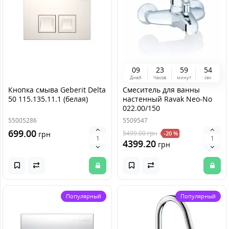
0
9
2
3
5
9
5
4
Дней
Часов
минут
сек
Кнопка смыва Geberit Delta
Смеситель для ванны
50 115.135.11.1 (белая)
настенный Ravak Neo-No
022.00/150
55005286
5509547
699.00
5499.00
грн
грн
-20 %
4399.20
грн
Популярный
Популярный