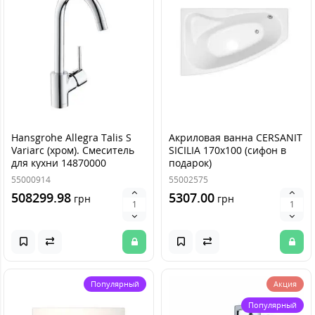
Hansgrohe Allegra Talis S
Акриловая ванна CERSANIT
Variarc (хром). Смеситель
SICILIA 170x100 (сифон в
для кухни 14870000
подарок)
55000914
55002575
508299.98
5307.00
грн
грн
Популярный
Акция
Популярный