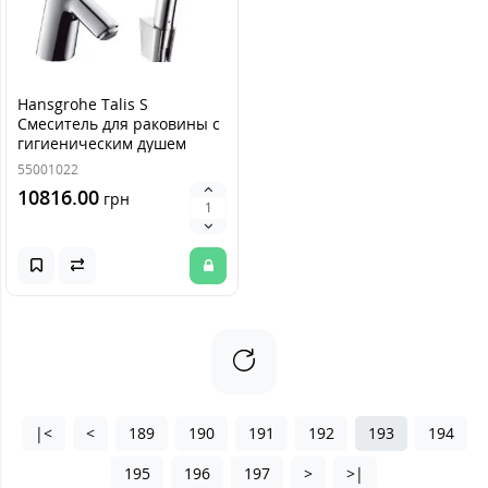
Hansgrohe Talis S
Смеситель для раковины с
гигиеническим душем
32120000
55001022
10816.00
грн
|<
<
189
190
191
192
193
194
195
196
197
>
>|