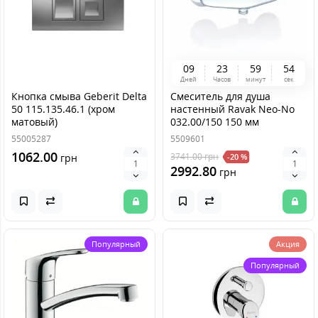
0
9
2
3
5
9
5
4
Дней
Часов
минут
сек
Кнопка смыва Geberit Delta
Смеситель для душа
50 115.135.46.1 (хром
настенный Ravak Neo-No
матовый)
032.00/150 150 мм
55005287
5509601
1062.00
3741.00
грн
грн
-20 %
2992.80
грн
Популярный
Акция
Популярный