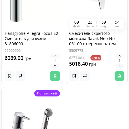
0
9
2
3
5
9
5
4
Дней
Часов
минут
сек
Hansgrohe Allegra Focus E2
Смеситель скрытого
Смеситель для кухни
монтажа Ravak Neo-No
31806000
061.00 с переключатем
55000905
5509773
6069.00
6273.00
грн
грн
-20 %
5018.40
грн
Популярный