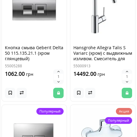
Кнопка смыва Geberit Delta
Hansgrohe Allegra Talis S
50 115.135.21.1 (хром
Variarc (хром) с выдвижным
глянцевый)
изливом. Смеситель для
кухни 14872000
55005288
55000913
1062.00
14492.00
грн
грн
Популярный
Акция
Популярный