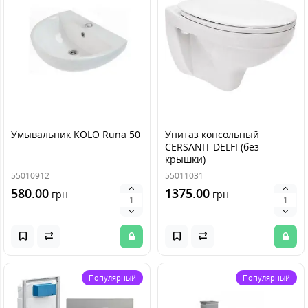
Умывальник KOLO Runa 50
Унитаз консольный
CERSANIT DELFI (без
крышки)
55010912
55011031
580.00
1375.00
грн
грн
Популярный
Популярный