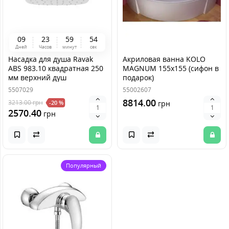
0
9
2
3
5
9
5
4
Дней
Часов
минут
сек
Насадка для душа Ravak
Акриловая ванна KOLO
ABS 983.10 квадратная 250
MAGNUM 155x155 (сифон в
мм верхний душ
подарок)
5507029
55002607
8814.00
3213.00
грн
-20 %
грн
2570.40
грн
Популярный