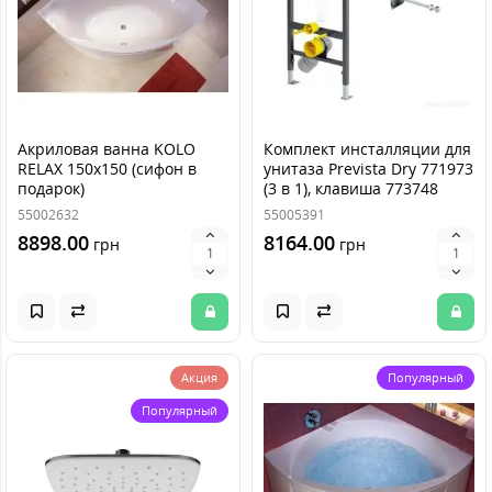
Акриловая ванна KOLO
Комплект инсталляции для
RELAX 150х150 (сифон в
унитаза Prevista Dry 771973
подарок)
(3 в 1), клавиша 773748
55002632
55005391
8898.00
8164.00
грн
грн
Акция
Популярный
Популярный