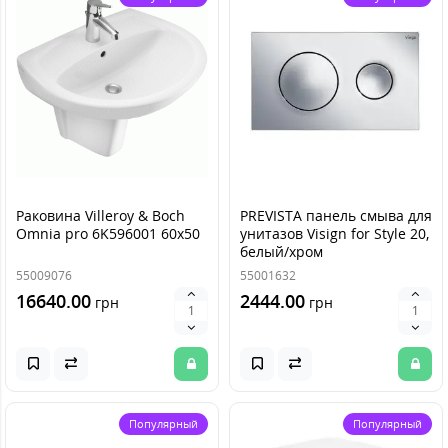
Раковина Villeroy & Boch
PREVISTA панель смыва для
Omnia pro 6K596001 60х50
унитазов Visign for Style 20,
белый/хром
55009076
55001632
16640.00
2444.00
грн
грн
Популярный
Популярный