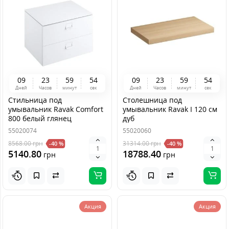
0
9
2
3
5
9
5
4
0
9
2
3
5
9
5
4
Дней
Часов
минут
сек
Дней
Часов
минут
сек
Стильница под
Столешница под
умывальник Ravak Comfort
умывальник Ravak I 120 см
800 белый глянец
дуб
55020074
55020060
8568.00
грн
31314.00
грн
-40 %
-40 %
5140.80
18788.40
грн
грн
Акция
Акция