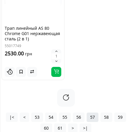
Трап линейный AS 80
Chrome G01 нержавеющая
сталь (2 в 1)
55017749
2530.00
грн
|<
<
53
54
55
56
57
58
59
60
61
>
>|