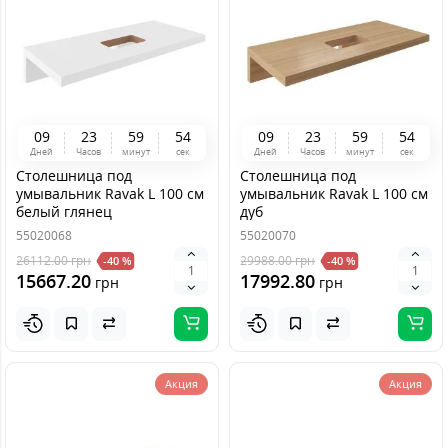
0
9
2
3
5
9
5
4
0
9
2
3
5
9
5
4
Дней
Часов
минут
сек
Дней
Часов
минут
сек
Столешница под
Столешница под
умывальник Ravak L 100 см
умывальник Ravak L 100 см
белый глянец
дуб
55020068
55020070
26112.00
грн
29988.00
грн
-40 %
-40 %
15667.20
17992.80
грн
грн
Акция
Акция