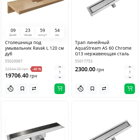
0
9
2
3
5
9
5
4
Дней
Часов
минут
сек
Столешница под
Трап линейный
умывальник Ravak L 120 см
AquaStream AS 60 Chrome
дуб
G13 нержавеющая сталь
55020067
55017753
2300.00
32844.00
грн
-40 %
грн
19706.40
грн