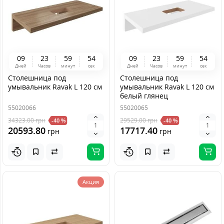
0
9
2
3
5
9
5
4
0
9
2
3
5
9
5
4
Дней
Часов
минут
сек
Дней
Часов
минут
сек
Столешница под
Столешница под
умывальник Ravak L 120 см
умывальник Ravak L 120 см
белый глянец
55020066
55020065
34323.00
грн
29529.00
грн
-40 %
-40 %
20593.80
17717.40
грн
грн
Акция