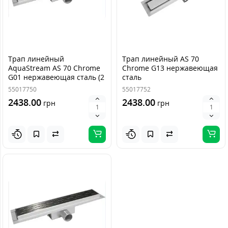
Трап линейный
Трап линейный AS 70
AquaStream AS 70 Chrome
Chrome G13 нержавеющая
G01 нержавеющая сталь (2
сталь
в 1)
55017750
55017752
2438.00
2438.00
грн
грн