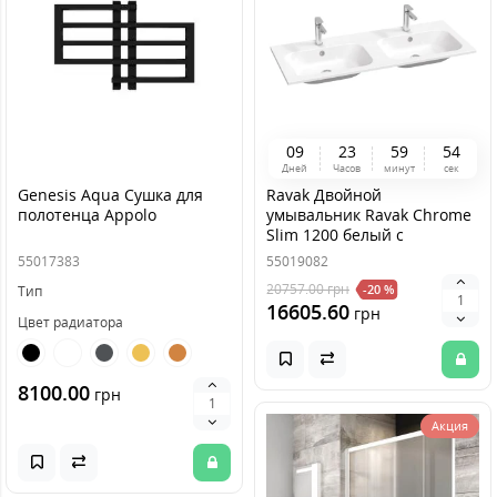
0
9
2
3
5
9
5
4
Дней
Часов
минут
сек
Genesis Aqua Сушка для
Ravak Двойной
полотенца Appolo
умывальник Ravak Chrome
Slim 1200 белый с
отверстием
55017383
55019082
20757.00
грн
-20 %
Тип
16605.60
грн
Цвет радиатора
8100.00
грн
Акция