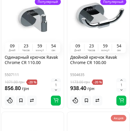
Популярный
Популярный
0
9
2
3
5
9
5
4
0
9
2
3
5
9
5
4
Дней
Часов
минут
сек
Дней
Часов
минут
сек
Одинарный крючок Ravak
Двойной крючок Ravak
Chrome CR 110.00
Chrome CR 100.00
5507111
5504635
1071.00
грн
1173.00
грн
-20 %
-20 %
856.80
938.40
грн
грн
Акция