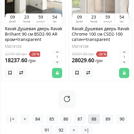
0
9
2
3
5
9
5
4
0
9
2
3
5
9
5
4
Дней
Часов
минут
сек
Дней
Часов
минут
сек
Ravak Душевая дверь Ravak
Ravak Душевая дверь Ravak
Brilliant 90 см BSD2-90 AR
Chrome 100 см CSD2-100
хром+transparent
сатин+transparent
55019103
55019109
22797.00
грн
35037.00
грн
-20 %
-20 %
18237.60
28029.60
грн
грн
|<
<
84
85
86
87
88
89
90
91
92
>
>|