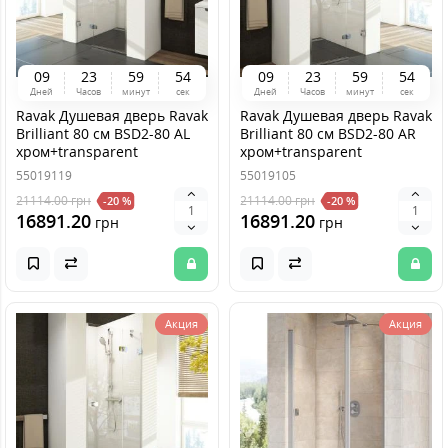
0
9
2
3
5
9
5
4
0
9
2
3
5
9
5
4
Дней
Часов
минут
сек
Дней
Часов
минут
сек
Ravak Душевая дверь Ravak
Ravak Душевая дверь Ravak
Brilliant 80 см BSD2-80 AL
Brilliant 80 см BSD2-80 AR
хром+transparent
хром+transparent
55019119
55019105
21114.00
грн
21114.00
грн
-20 %
-20 %
16891.20
16891.20
грн
грн
Акция
Акция