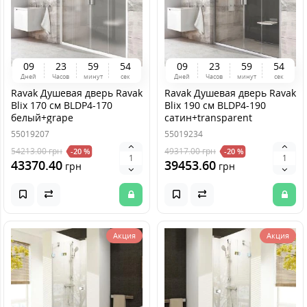
0
9
2
3
5
9
5
4
0
9
2
3
5
9
5
4
Дней
Часов
минут
сек
Дней
Часов
минут
сек
Ravak Душевая дверь Ravak
Ravak Душевая дверь Ravak
Blix 170 см BLDP4-170
Blix 190 см BLDP4-190
белый+grape
сатин+transparent
55019207
55019234
54213.00
грн
49317.00
грн
-20 %
-20 %
43370.40
39453.60
грн
грн
Акция
Акция