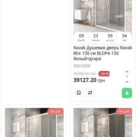
0
9
2
3
5
9
5
4
Дней
Часов
минут
сек
Ravak Душевая дверь Ravak
Blix 150 см BLDP4-150
белый+grape
55019208
48909.00
грн
-20 %
39127.20
грн
Акция
Акция