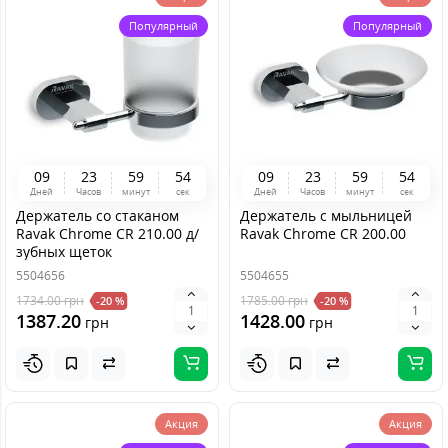
Популярный
Популярный
0
9
2
3
5
9
5
4
0
9
2
3
5
9
5
4
Дней
Часов
минут
сек
Дней
Часов
минут
сек
Держатель со стаканом
Держатель с мыльницей
Ravak Chrome CR 210.00 д/
Ravak Chrome CR 200.00
зубных щеток
5504656
5504655
1734.00
грн
1785.00
грн
-20 %
-20 %
1387.20
1428.00
грн
грн
Акция
Акция