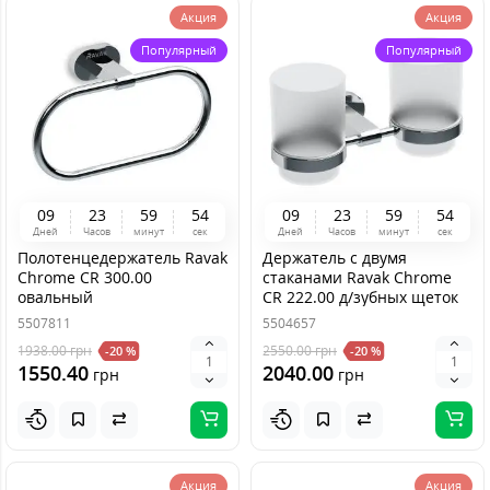
Акция
Акция
Популярный
Популярный
0
9
2
3
5
9
5
4
0
9
2
3
5
9
5
4
Дней
Часов
минут
сек
Дней
Часов
минут
сек
Полотенцедержатель Ravak
Держатель с двумя
Chrome CR 300.00
стаканами Ravak Chrome
овальный
CR 222.00 д/зубных щеток
5507811
5504657
1938.00
грн
2550.00
грн
-20 %
-20 %
1550.40
2040.00
грн
грн
Акция
Акция