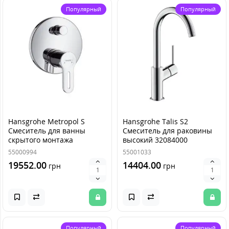
Популярный
Популярный
Hansgrohe Metropol S
Hansgrohe Talis S2
Смеситель для ванны
Смеситель для раковины
скрытого монтажа
высокий 32084000
14465000
55000994
55001033
19552.00
14404.00
грн
грн
Популярный
Популярный