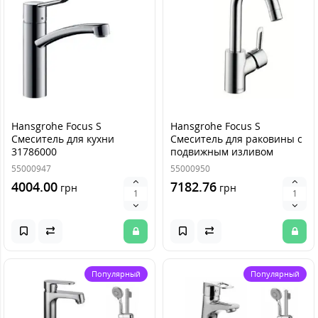
Hansgrohe Focus S
Hansgrohe Focus S
Смеситель для кухни
Смеситель для раковины с
31786000
подвижным изливом
31710000
55000947
55000950
4004.00
7182.76
грн
грн
Популярный
Популярный