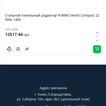
Стальной панельный радиатор PURMO Ventil Compact 22
500x 1400
55013688
12517.44
грн
Адрес магазина
г. Киев, П.Борщаговка,
ул. Соборна 10А, офис №7, (цокольный этаж)