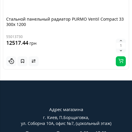
Стальной панельный радиатор PURMO Ventil Compact 33
300х 1200
55013730
12517.44
грн
Адрес магазина
г. Киев, П.Борщаговка,
ул. Соборна 10А, офис №7, (цокольный этаж)