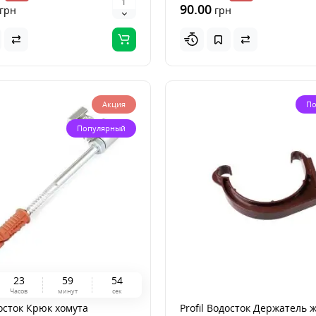
90.00
грн
грн
Акция
По
Популярный
2
3
5
9
5
4
Часов
минут
сек
осток Крюк хомута
Profil Водосток Держатель 