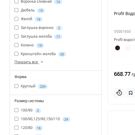
Воронка сливная
14
Дюбель
15
Profil Во
Желоб
16
Заглушка воронки
2
55001650
Заглушка желоба
17
Profil водо
Колено
19
Кронштейн желоба
26
Показать все
668.77
г
Форма
Круглый
234
Размер системы
100/90
2
100/90,125/90,150/110
24
120/80
16