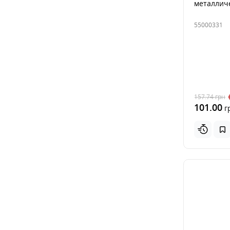
металлич
55000331
157.74
грн
101.00
г