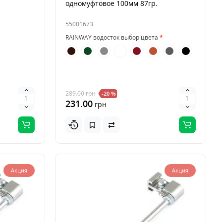
одномуфтовое 100мм 87гр.
55001673
RAINWAY водосток выбор цвета
289.00
грн
-20 %
231.00
грн
Акция
Акция