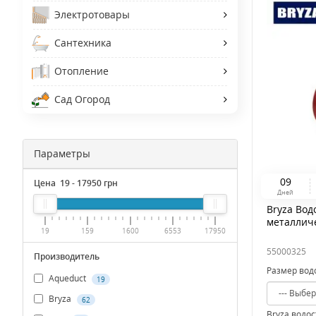
Электротовары
Сантехника
Отопление
Сад Огород
Параметры
0
9
Цена
19
-
17950
грн
Дней
Bryza Вод
металлич
19
159
1600
6553
17950
55000325
Производитель
Размер вод
Aqueduct
19
Bryza
62
Bryza водо