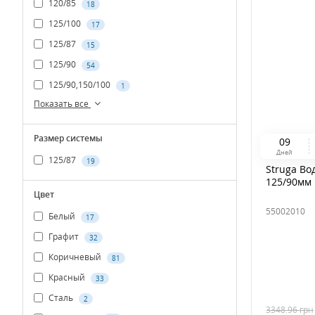
120/85
18
125/100
17
125/87
15
125/90
54
125/90,150/100
1
Показать все
Размер системы
0
9
Дней
125/87
19
Struga Во
125/90мм
Цвет
55002010
Белый
17
Графит
32
Коричневый
81
Красный
33
Сталь
2
3348.96
грн