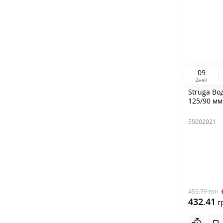
0
9
Дней
Struga Во
125/90 мм
55002021
455.79
грн
432.41
г