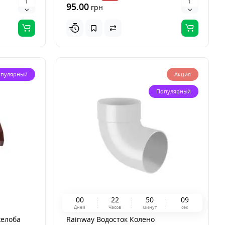
95.00
грн
пулярный
Акция
Популярный
0
0
2
2
5
0
0
9
Дней
Часов
минут
сек
желоба
Rainway Водосток Колено