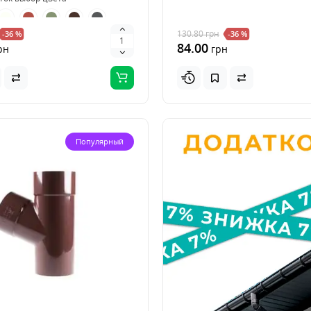
130.80
грн
-36 %
-36 %
84.00
рн
грн
Популярный