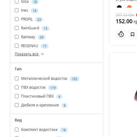
Giza
18
Ines
16
237.42
грн
PROFIL
152.00
23
г
RainGuard
15
Rainway
29
REGENAU
17
Показать все
Тип
Металлический водосток
102
ПВХ водосток
119
Пластиковый ПВХ
4
Дюбеля и крепления
9
Вид
Комплект водостока
16