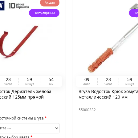
Акция
Популярный
По
2
3
5
9
5
4
0
9
2
3
5
9
Часов
минут
сек
Дней
Часов
минут
осток Держатель желоба
Bryza Водосток Крюк хомут
еский 125мм прямой
металлический 120 мм
55000332
осточной системы Bryza
сток выбор цвета