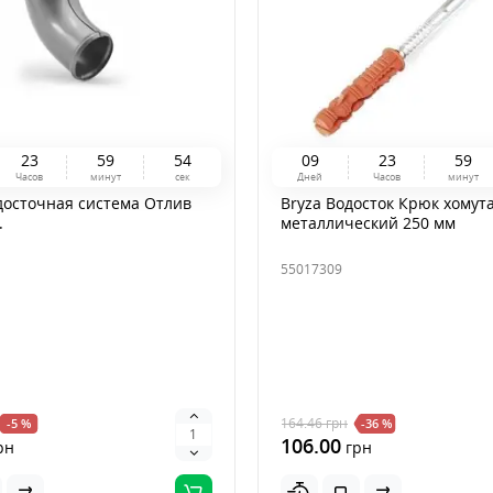
2
3
5
9
5
4
0
9
2
3
5
9
Часов
минут
сек
Дней
Часов
минут
досточная система Отлив
Bryza Водосток Крюк хомут
.
металлический 250 мм
55017309
164.46
грн
-5 %
-36 %
106.00
рн
грн