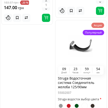
183.37
грн
-20 %
147.00
грн
Акция
Популярный
0
9
2
3
5
9
5
3
Дней
Часов
минут
сек
Struga Водосточная
система Соединитель
желоба 125/90мм
55002007
Struga водосток выбор цвета