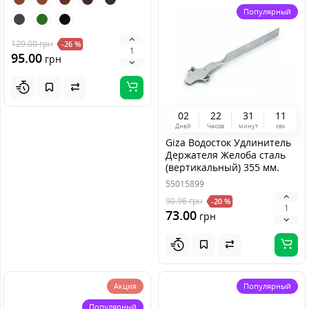
Популярный
129.00
грн
-26 %
95.00
грн
0
2
2
2
3
1
1
0
Дней
Часов
минут
сек
Giza Водосток Удлинитель
Держателя Желоба сталь
(вертикальный) 355 мм.
55015899
90.96
грн
-20 %
73.00
грн
Акция
Популярный
Популярный