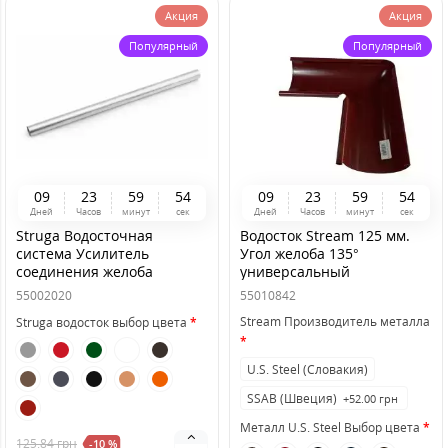
Акция
Акция
Популярный
Популярный
0
9
2
3
5
9
5
3
0
9
2
3
5
9
5
3
Дней
Часов
минут
сек
Дней
Часов
минут
сек
Struga Водосточная
Водосток Stream 125 мм.
система Усилитель
Угол желоба 135°
соединения желоба
универсальный
125/90мм
55002020
55010842
Stream Производитель металла
Struga водосток выбор цвета
U.S. Steel (Словакия)
SSAB (Швеция)
+52.00 грн
Металл U.S. Steel Выбор цвета
125.84
грн
-10 %