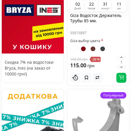
0
2
2
2
3
1
1
0
Дней
Часов
минут
сек
Giza Водосток Держатель
Трубы 85 мм.
55015897
Giza выбор цвета
143.95
грн
-20 %
Cкидка 7% на водостоки
115.00
грн
Bryza, Ines (на заказ от
10000 грн!)
Популярный