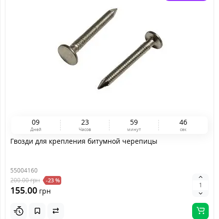
0
9
2
3
5
9
4
5
Дней
Часов
минут
сек
Гвозди для крепления битумной черепицы
55004160
200.00
грн
-23 %
155.00
грн