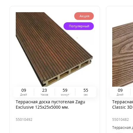
Акция
Популярный
0
9
2
3
5
9
5
4
0
9
Дней
Часов
минут
сек
Дней
Террасная доска пустотелая Zagu
Террасная
Exclusive 125x25x5000 мм.
Classic 3
55010492
55010482
Террасная 