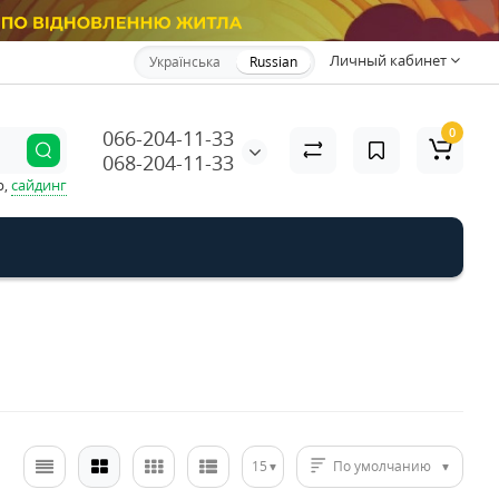
Личный кабинет
Українська
Russian
0
066-204-11-33
068-204-11-33
р,
сайдинг
15
По умолчанию