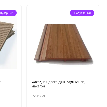
пулярный
Популярный
e
Фасадная доска ДПК Zagu Muris,
махагон
55011279