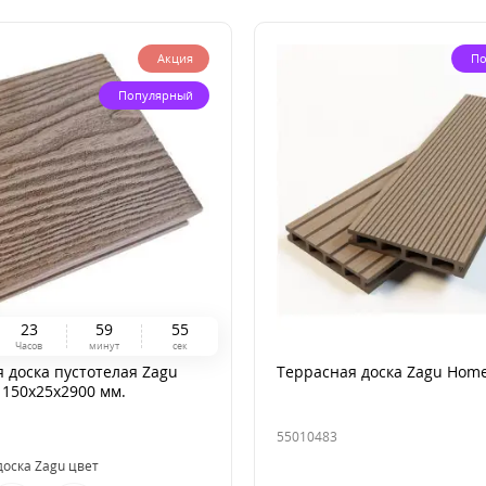
Акция
По
Популярный
2
3
5
9
5
4
Часов
минут
сек
 доска пустотелая Zagu
Террасная доска Zagu Hom
D 150x25x2900 мм.
55010483
доска Zagu цвет