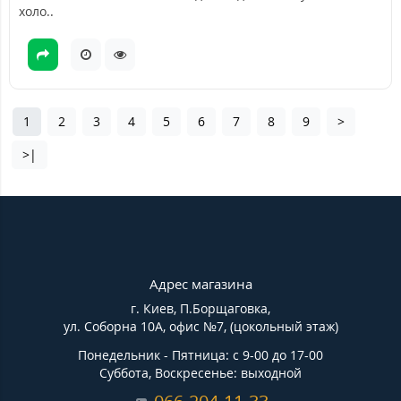
холо..
1
2
3
4
5
6
7
8
9
>
>|
Адрес магазина
г. Киев, П.Борщаговка,
ул. Соборна 10А, офис №7, (цокольный этаж)
Понедельник - Пятница: с 9-00 до 17-00
Суббота, Воскресенье: выходной