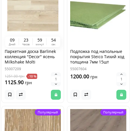
0
9
2
3
5
9
5
4
Дней
Часов
минут
сек
Паркетная доска Barlinek
Подложка под напольные
коллекция "Decor" ясень
покрытия Steico Тихий ход
Milkshake Molti
толщина 7мм 15шт
55007209
55007604
1200.00
1251.00
грн
-10 %
грн
1125.90
грн
Популярный
Популярный