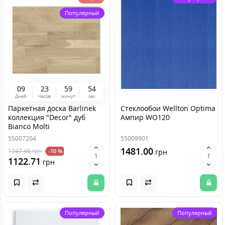
Популярный
0
9
2
3
5
9
5
4
Дней
Часов
минут
сек
Паркетная доска Barlinek
Стеклообои Wellton Optima
коллекция "Decor" дуб
Ампир WO120
Bianco Molti
55007204
55009901
1481.00
1247.46
грн
-10 %
грн
1122.71
грн
Популярный
Популярный