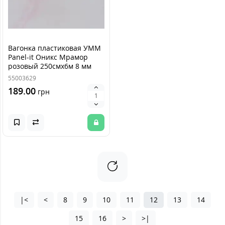
Вагонка пластиковая УММ
Panel-it Оникс Мрамор
розовый 250смх6м 8 мм
55003629
189.00
грн
|<
<
8
9
10
11
12
13
14
15
16
>
>|