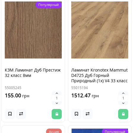
Популярный
КЗМ Ламинат Дуб Престиж
Ламинат Kronotex Mammut
32 класс 8мм
D4725 Дуб Горный
Природный (1х) V4 33 класс
12мм
55005245
55015194
155.00
1512.47
грн
грн
Акция
Популярный