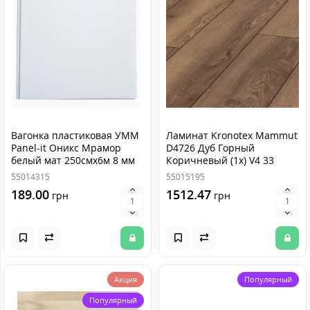
Вагонка пластиковая УММ
Ламинат Kronotex Mammut
Panel-it Оникс Мрамор
D4726 Дуб Горный
белый мат 250смх6м 8 мм
Коричневый (1х) V4 33
класс 12мм
55014315
55015195
189.00
1512.47
грн
грн
Акция
Популярный
Популярный