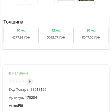
Толщина
10 мм
12 мм
20 мм
грн
грн
грн
4277.93
5092.77
8547.00
В наличии
0
Код Товара:
55015126
Артикул:
170284
ArmoPlit