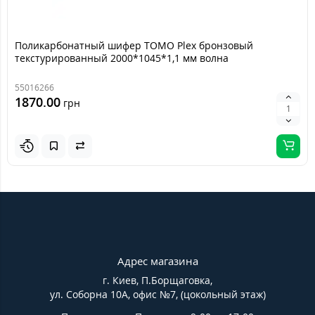
Поликарбонатный шифер TOMO Plex бронзовый
текстурированный 2000*1045*1,1 мм волна
55016266
1870.00
грн
Адрес магазина
г. Киев, П.Борщаговка,
ул. Соборна 10А, офис №7, (цокольный этаж)