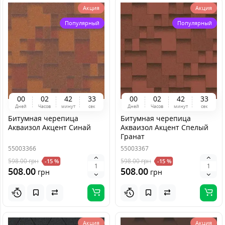
Акция
Акция
Популярный
Популярный
0
0
0
2
4
2
3
3
0
0
0
2
4
2
3
3
Дней
Часов
минут
сек
Дней
Часов
минут
сек
Битумная черепица
Битумная черепица
Акваизол Акцент Синай
Акваизол Акцент Спелый
Гранат
55003366
55003367
598.00
грн
598.00
грн
-15 %
-15 %
508.00
508.00
грн
грн
Акция
Акция