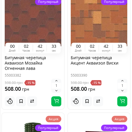
Популярный
Популярный
0
0
0
2
4
2
3
3
0
0
0
2
4
2
3
3
Дней
Часов
минут
сек
Дней
Часов
минут
сек
Битумная черепица
Битумная черепица
Акваизол Мозайка
Акцент Акваизол Виски
Огненная лава
55003382
55003390
598.00
грн
598.00
грн
-15 %
-15 %
508.00
508.00
грн
грн
Акция
Акция
Популярный
Популярный