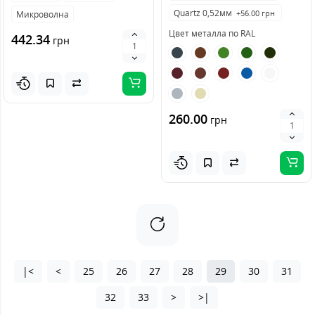
Quartz 0,52мм
+56.00 грн
Микроволна
Цвет металла по RAL
442.34
грн
260.00
грн
|<
<
25
26
27
28
29
30
31
32
33
>
>|