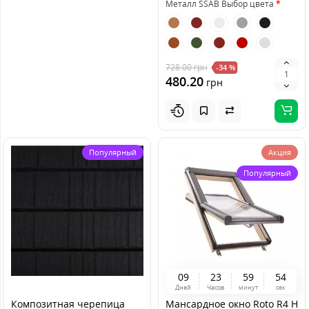
Металл SSAB Выбор цвета
728.00
грн
-34 %
480.20
грн
Популярный
Акция
Популярный
0
9
2
3
5
9
5
4
Дней
Часов
минут
сек
Композитная черепица
Мансардное окно Roto R4 H