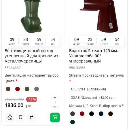
0
9
2
3
5
9
5
4
0
9
2
3
5
9
5
4
Дней
Часов
минут
сек
Дней
Часов
минут
сек
Вентиляционный выход
Водосток Stream 125 мм.
утепленный для кровли из
Угол желоба 90°
металлочерепицы
универсальный
Майстервент 110 мм
55014887
55010863
Вентиляция мастервент выбор
Stream Производитель металла
цвета
U.S. Steel (Словакия)
SSAB (Швеция)
+52.00 грн
2160.00
грн
-15 %
1836.00
грн
Металл U.S. Steel Выбор цвета