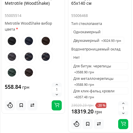
Metrotile (WoodShake)
65x140 см
55005514
55006468
Metrotile WoodShake вибор
Тип стеклопакета
цвета
Однокамерный
Двухкамерный
+3024.93 грн
Водонепроницаемый оклад
Нет
Для битум. черепицы
+3588.90 грн
Для металлочерепицы
+3588.90 грн
558.84
грн
Для клик-фальц кровли
+6357.48 грн
23020.23
грн
-20 %
18319.20
грн