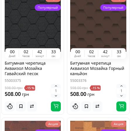
Популярный
Популярный
0
0
0
2
4
2
3
3
0
0
0
2
4
2
3
3
Дней
Часов
минут
сек
Дней
Часов
минут
сек
Битумная черепица
Битумная черепица
Акваизол Мозайка
Акваизол Мозайка Горный
Гавайский песок
каньйон
55003375
55003376
598.00
грн
598.00
грн
-15 %
-15 %
508.00
508.00
грн
грн
Акция
Акция