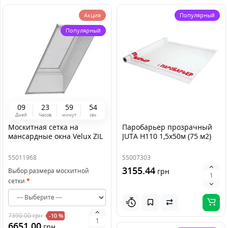
Акция
Популярный
Популярный
0
9
2
3
5
9
5
4
Дней
Часов
минут
сек
Москитная сетка на
Паробарьер прозрачный
мансардные окна Velux ZIL
JUTA H110 1,5х50м (75 м2)
55011968
55007303
3155.44
Выбор размера москитной
грн
сетки
7390.00
грн
-10 %
6651.00
грн