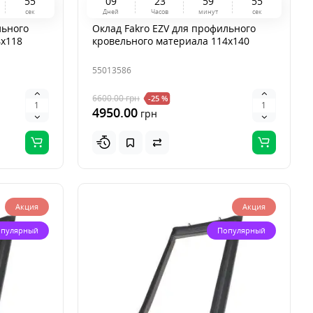
5
4
0
9
2
3
5
9
5
4
сек
Дней
Часов
минут
сек
льного
Оклад Fakro EZV для профильного
4x118
кровельного материала 114x140
55013586
6600.00
грн
-25 %
4950.00
грн
Акция
Акция
пулярный
Популярный