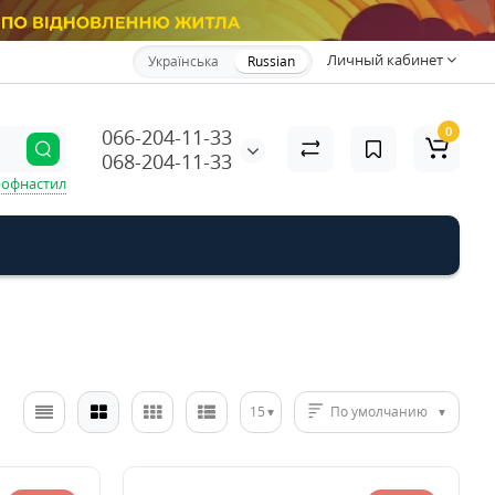
Личный кабинет
Українська
Russian
0
066-204-11-33
068-204-11-33
офнастил
15
По умолчанию