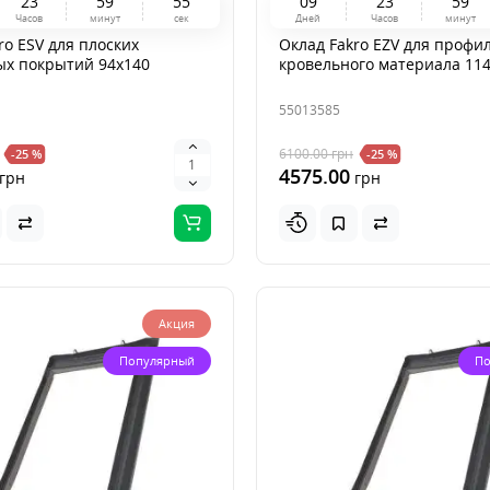
2
3
5
9
5
4
0
9
2
3
5
9
Часов
минут
сек
Дней
Часов
минут
ro ESV для плоских
Оклад Fakro EZV для профи
ых покрытий 94x140
кровельного материала 11
55013585
6100.00
грн
-25 %
-25 %
4575.00
грн
грн
Акция
Популярный
По