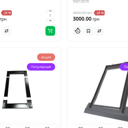
55013570
4000.00
грн
-25 %
-25 %
3000.00
грн
грн
Акция
Популярный
По