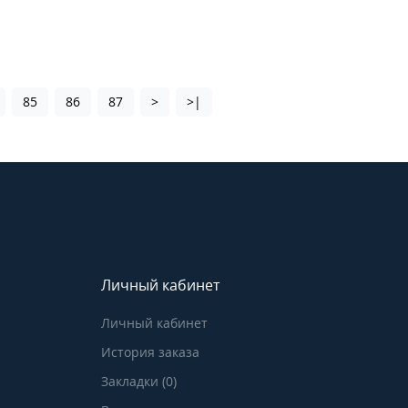
85
86
87
>
>|
Личный кабинет
Личный кабинет
История заказа
Закладки (0)