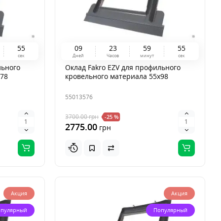
5
4
0
9
2
3
5
9
5
4
сек
Дней
Часов
минут
сек
льного
Оклад Fakro EZV для профильного
x78
кровельного материала 55x98
55013576
3700.00
грн
-25 %
2775.00
грн
Акция
Акция
пулярный
Популярный