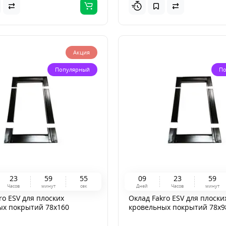
Акция
Популярный
По
2
3
5
9
5
4
0
9
2
3
5
9
Часов
минут
сек
Дней
Часов
минут
ro ESV для плоских
Оклад Fakro ESV для плоски
ых покрытий 78x160
кровельных покрытий 78x9