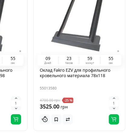
5
4
0
9
2
3
5
9
5
4
сек
Дней
Часов
минут
сек
льного
Оклад Fakro EZV для профильного
x98
кровельного материала 78x118
55013580
4700.00
грн
-25 %
3525.00
грн