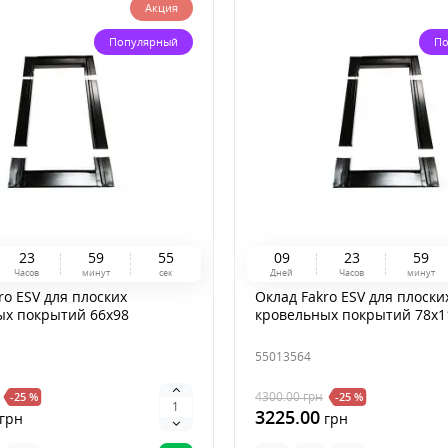
Акция
Популярный
По
2
3
5
9
5
4
0
9
2
3
5
9
Часов
минут
сек
Дней
Часов
минут
ro ESV для плоских
Оклад Fakro ESV для плоски
ых покрытий 66x98
кровельных покрытий 78x1
55013564
4300.00
грн
-25 %
-25 %
3225.00
грн
грн