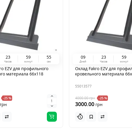
2
3
5
9
5
4
0
9
2
3
5
9
Часов
минут
сек
Дней
Часов
минут
ro EZV для профильного
Оклад Fakro EZV для профи
го материала 66x118
кровельного материала 66
55013577
4000.00
грн
-25 %
-25 %
3000.00
грн
грн