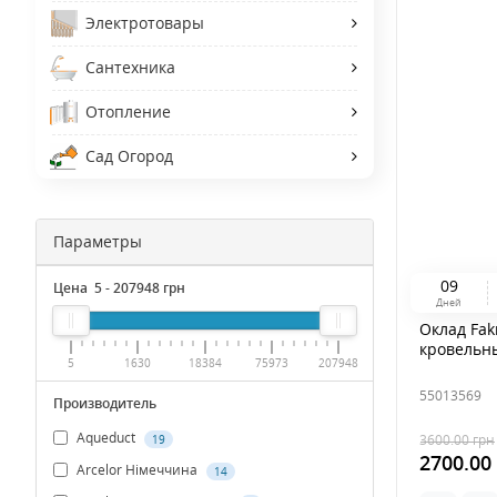
Электротовары
Сантехника
Отопление
Сад Огород
Параметры
0
9
Цена
5
-
207948
грн
Дней
Оклад Fak
кровельн
5
1630
18384
75973
207948
55013569
Производитель
Aqueduct
3600.00
грн
19
2700.00
Arcelor Німеччина
14