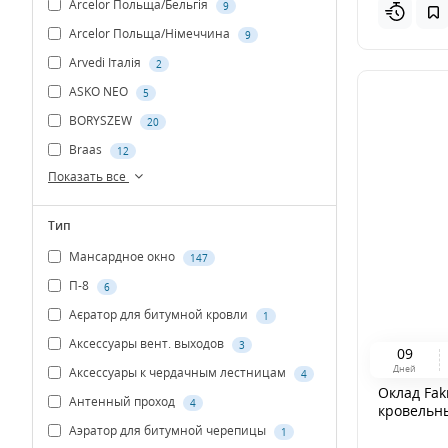
Arcelor Польща/Бельгія
9
Arcelor Польща/Німеччина
9
Arvedi Італія
2
ASKO NEO
5
BORYSZEW
20
Braas
12
Показать все
Тип
Мансардное окно
147
П-8
6
Аєратор для битумной кровли
1
Аксессуары вент. выходов
3
0
9
Дней
Аксессуары к чердачным лестницам
4
Оклад Fak
Антенный проход
4
кровельн
Аэратор для битумной черепицы
1