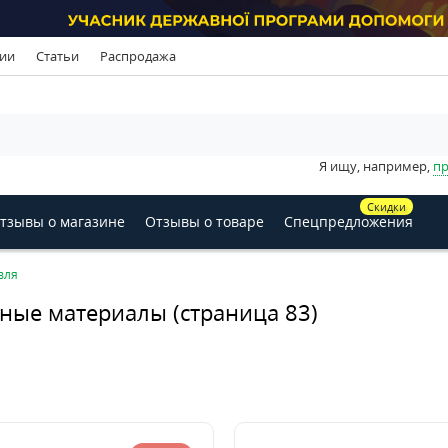
ии
Статьи
Распродажа
Я ищу, например,
пр
Скидки
тзывы о магазине
Отзывы о товаре
Спецпредложения
вля
ные материалы (страница 83)