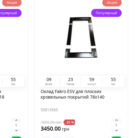
Акция
Акция
пулярный
Популярный
5
4
0
9
2
3
5
9
5
4
сек
Дней
Часов
минут
сек
х
Оклад Fakro ESV для плоских
18
кровельных покрытий 78x140
55013565
4600.00
грн
-25 %
3450.00
грн