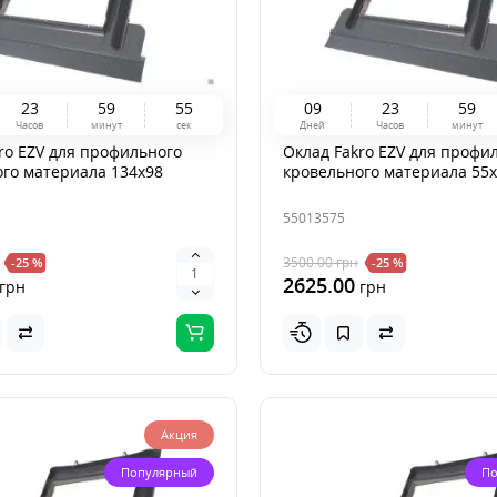
2
3
5
9
5
4
0
9
2
3
5
9
Часов
минут
сек
Дней
Часов
минут
ro EZV для профильного
Оклад Fakro EZV для профи
го материала 134x98
кровельного материала 55
55013575
3500.00
грн
-25 %
-25 %
2625.00
грн
грн
Акция
Популярный
По