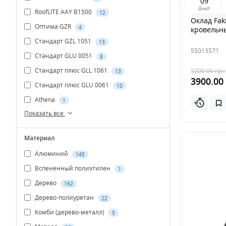
0
9
Дней
RoofLITE AAY B1500
12
Оклад Fak
Оптима GZR
4
кровельн
Стандарт GZL 1051
13
55013571
Стандарт GLU 0051
8
Стандарт плюс GLL 1061
5200.00
грн
13
3900.00
Стандарт плюс GLU 0061
10
Athena
1
Показать все
Материал
Алюминий
145
Вспененный полиэтилен
1
Дерево
162
Дерево-полиуретан
22
Комби (дерево-металл)
5