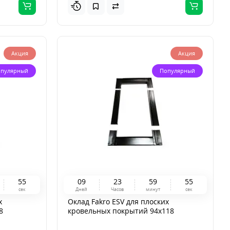
Акция
Акция
пулярный
Популярный
5
4
0
9
2
3
5
9
5
4
сек
Дней
Часов
минут
сек
х
Оклад Fakro ESV для плоских
8
кровельных покрытий 94x118