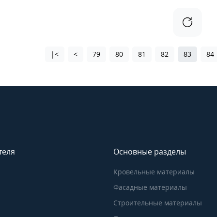
|<
<
79
80
81
82
83
84
теля
Основные разделы
Кровельные материалы
Фасадные материалы
Строительные материалы