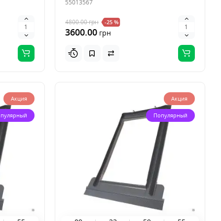
55013567
4800.00
грн
-25 %
3600.00
грн
Акция
Акция
пулярный
Популярный