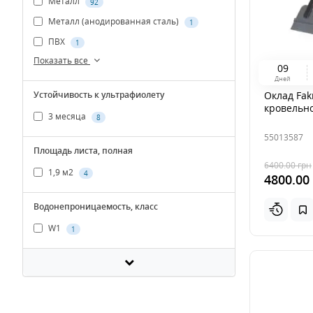
Металл
92
Металл (анодированная сталь)
1
ПВХ
1
Показать все
0
9
Дней
Оклад Fak
Устойчивость к ультрафиолету
кровельно
3 месяца
8
55013587
Площадь листа, полная
6400.00
грн
1,9 м2
4
4800.00
Водонепроницаемость, класс
W1
1