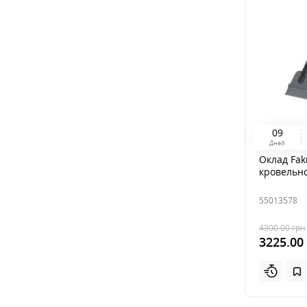
0
9
Дней
Оклад Fak
кровельно
55013578
4300.00
грн
3225.00