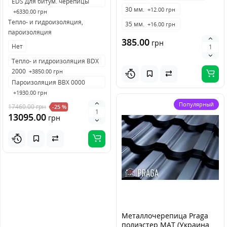
EDS Для битум. черепицы
30 мм.
+12.00 грн
+6330.00 грн
Тепло- и гидроизоляция,
35 мм.
+16.00 грн
пароизоляция
385.00
грн
Нет
Тепло- и гидроизоляция BDX
2000
+3850.00 грн
Пароизоляция BBX 0000
+1930.00 грн
Популярный
17460.00
грн
-25 %
13095.00
грн
Металлочерепица Praga
полиэстер MAT (Украина