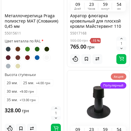
0
9
2
3
5
9
5
4
Дней
Часов
минут
сек
Металлочерепица Praga
Аэратор флюгарка
полиэстер MAT (Словакия)
кровельный для плоской
0,45 мм
кровли Майстервент 110
мм, высота 600 мм
55015611
55017168
900.00
грн
-15 %
Цвет металла по RAL
765.00
грн
Высота ступеньки
Акция
20 мм.
25 мм.
+4.00 грн
Популярный
30 мм.
+9.00 грн
35 мм.
+13.00 грн
328.00
грн
0
9
2
3
5
9
5
4