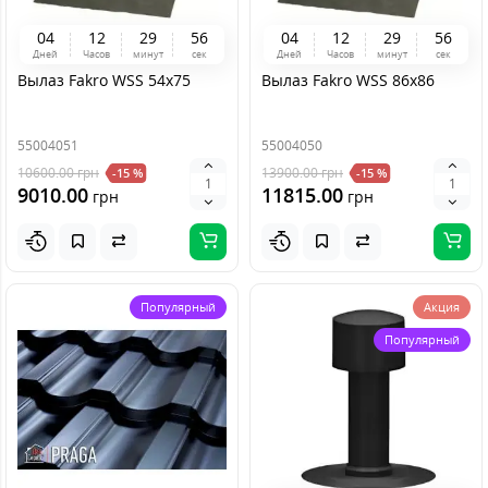
0
4
1
2
2
9
5
6
0
4
1
2
2
9
5
6
Дней
Часов
минут
сек
Дней
Часов
минут
сек
Вылаз Fakro WSS 54х75
Вылаз Fakro WSS 86х86
55004051
55004050
10600.00
грн
13900.00
грн
-15 %
-15 %
9010.00
11815.00
грн
грн
Популярный
Акция
Популярный