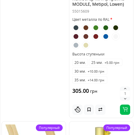
MODULE, Metipol, Lowen)
0,5 мм
55015609
Цвет металла по RAL
Высота ступеньки
20 мм.
25 мм.
+5.00 грн
30 мм.
+10.00 грн
35 мм.
+14.00 грн
305.00
грн
Популярный
Популярный