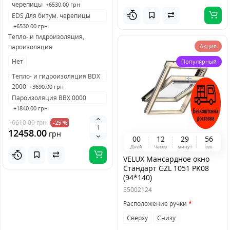
черепицы
+6530.00 грн
EDS Для битум. черепицы
+6530.00 грн
Тепло- и гидроизоляция,
Акция
пароизоляция
Нет
Популярный
Тепло- и гидроизоляция BDX
2000
+3690.00 грн
Пароизоляция BBX 0000
+1840.00 грн
16610.00
грн
-25 %
12458.00
грн
0
0
1
2
2
9
5
6
Дней
Часов
минут
сек
VELUX Мансардное окно
Стандарт GZL 1051 PK08
(94*140)
55002124
Расположение ручки
Сверху
Снизу