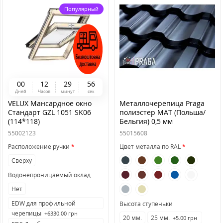
Популярный
0
0
1
2
2
9
5
6
Дней
Часов
минут
сек
VELUX Мансардное окно
Металлочерепица Praga
Стандарт GZL 1051 SK06
полиэстер MAT (Польша/
(114*118)
Бельгия) 0,5 мм
55002123
55015608
Расположение ручки
Цвет металла по RAL
Сверху
Водонепроницаемый оклад
Нет
EDW для профильной
Высота ступеньки
черепицы
+6330.00 грн
20 мм.
25 мм.
+5.00 грн