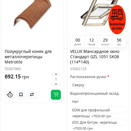
0
0
1
2
2
9
5
6
Дней
Часов
минут
сек
Полукруглый конек для
VELUX Мансардное окно
металлочерепицы
Стандарт GZL 1051 SK08
Metrotile
(114*140)
55007985
55002125
692.15
грн
Расположение ручки
Сверху
Водонепроницаемый оклад
Нет
EDW для профильной
черепицы
+7020.00 грн
EDS Для битум. черепицы
+7020.00 грн