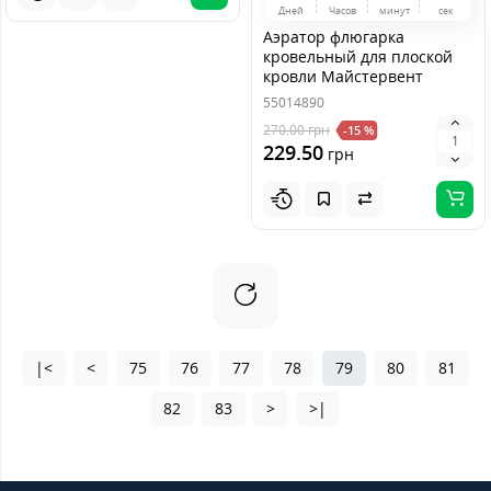
Дней
Часов
минут
сек
Аэратор флюгарка
кровельный для плоской
кровли Майстервент
110x80 мм
55014890
270.00
грн
-15 %
229.50
грн
|<
<
75
76
77
78
79
80
81
82
83
>
>|