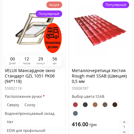
Акция
Популярный
Популярный
0
0
1
2
2
9
5
6
Дней
Часов
минут
сек
VELUX Мансардное окно
Металлочерепица Хестия
Стандарт GZL 1051 PK06
Rough matt SSAB (Швеция)
(94*118)
0,5 мм
55002119
55006787
Расположение ручки
Выбор цвета SSAB
Сверху
Снизу
Водонепроницаемый оклад
Нет
416.00
грн
EDW для профильной