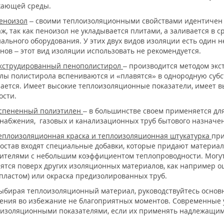
жающей среды.
еноизол
– своими теплоизоляционными свойствами идентичен 
ж, так как пеноизол не укладывается плитами, а заливается в
ального оборудования. У этих двух видов изоляции есть один н
нов – этот вид изоляции использовать не рекомендуется.
кструдированный пенополистирол
– производится методом эк
лы полистирола вспениваются и «плавятся» в однородную субс
ается. Имеет высокие теплоизоляционные показатели, имеет в
ости.
спененный полиэтилен
– в большинстве своем применяется для
набжения, газовых и канализационных труб бытового назначе
еплоизоляционная краска и теплоизоляционная штукатурка
при
состав входят специальные добавки, которые придают материа
ителями с небольшим коэффициентом теплопроводности. Могут
ятся поверх других изоляционных материалов, как например о
пластом) или окраска предизолированных труб.
рая теплоизоляционный материал, руководствуйтесь основн
ения во избежание не благоприятных моментов. Современные 
изоляционными показателями, если их применять надлежащим