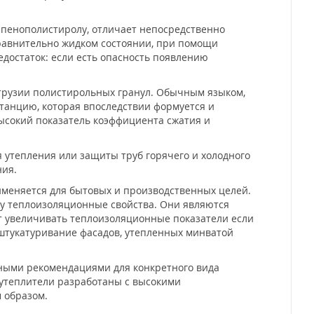
пенополистиролу, отличает непосредственно
 сравнительно жидком состоянии, при помощи
едостаток: если есть опасность появлению
струзии полистирольных гранул. Обычным языком,
танцию, которая впоследствии формуется и
ысокий показатель коэффициента сжатия и
 утепления или защиты труб горячего и холодного
ния.
меняется для бытовых и производственных целей.
лу теплоизоляционные свойства. Они являются
 увеличивать теплоизоляционные показатели если
штукатуривание фасадов, утепленных минватой
ыми рекомендациями для конкретного вида
утеплители разработаны с высокими
 образом.