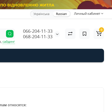
Личный кабинет
Українська
Russian
0
066-204-11-33
068-204-11-33
р,
сайдинг
ам относятся: