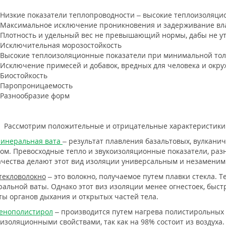
Низкие показатели теплопроводности – высокие теплоизоляци
Максимальное исключение проникновения и задерживание вл
Плотность и удельный вес не превышающий нормы, дабы не у
Исключительная морозостойкость
Высокие теплоизоляционные показатели при минимальной то
Исключение примесей и добавок, вредных для человека и ок
Биостойкость
Паропроницаемость
Разнообразие форм
мотрим положительные и отрицательные характеристики ка
инеральная вата
– результат плавления базальтовых, вулкани
ом. Превосходные тепло и звукоизоляционные показатели, разн
ачества делают этот вид изоляции универсальным и незаменим
текловолокно
– это волокно, получаемое путем плавки стекла. 
альной ваты. Однако этот виз изоляции менее огнестоек, быст
ы органов дыхания и открытых частей тела.
енополистирол
– производится путем нагрева полистирольных
изоляционными свойствами, так как на 98% состоит из воздуха