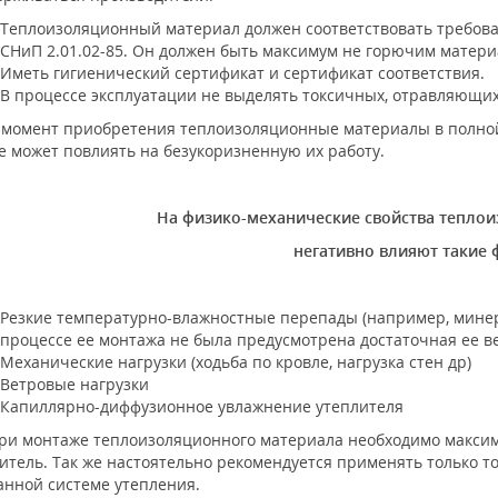
Теплоизоляционный материал должен соответствовать требова
СНиП 2.01.02-85. Он должен быть максимум не горючим матер
Иметь гигиенический сертификат и сертификат соответствия.
В процессе эксплуатации не выделять токсичных, отравляющих
мент приобретения теплоизоляционные материалы в полной 
е может повлиять на безукоризненную их работу.
На физико-механические свойства тепло
негативно влияют такие 
Резкие температурно-влажностные перепады (например, минера
процессе ее монтажа не была предусмотрена достаточная ее в
Механические нагрузки (ходьба по кровле, нагрузка стен др)
Ветровые нагрузки
Капиллярно-диффузионное увлажнение утеплителя
монтаже теплоизоляционного материала необходимо максима
итель. Так же настоятельно рекомендуется применять только то
нной системе утепления.