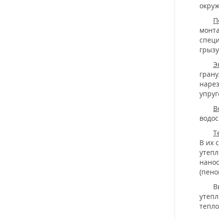
окру
П
монта
специ
грызу
Э
грану
нарез
упруг
В
водос
Т
В их 
утепл
нанос
(пено
Выби
утепл
тепло