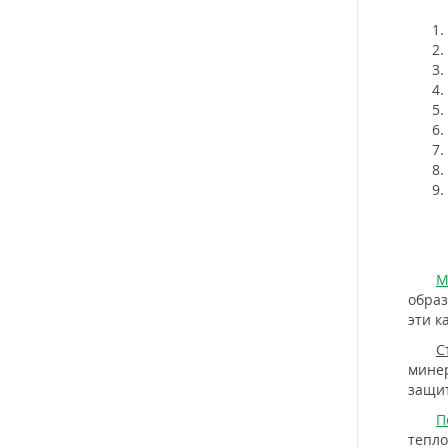
Расс
М
образ
эти к
С
минер
защит
П
тепло