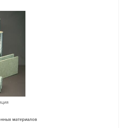
яция
онных материалов