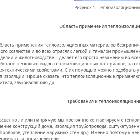
Рисунок 1. Теплоизоляционн
Область применения теплоизоляц
сть применения теплоизоляционных материалов безгранично 
ого хозяйства и во всех отраслях легкой и тяжелой промышлен
делии и животноводстве – делает его просто незаменим во все
ботано несколько видов теплоизоляционных материалов, на о
о-техническими свойствами. С их помощью можно подобрать ут
я изоляции. Проще сказать, что теплоизоляционные применяют
ителя, звукоизоляцию др.
Требования к теплоизоляцион
енно ли или напрямую мы постоянно контактируем с теплои
ление конструкций дома, изоляция трубопровода, оштукатуренны
проводов, утепление наружных стен др.). Именно поэтому к не
рживаться производители.