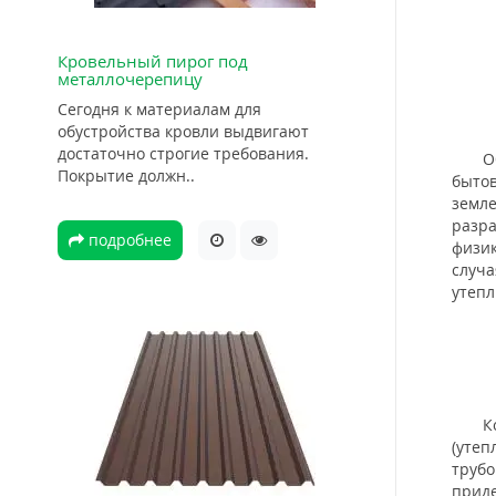
Кровельный пирог под
металлочерепицу
Сегодня к материалам для
обустройства кровли выдвигают
достаточно строгие требования.
Обла
Покрытие должн..
бытов
земле
разра
подробнее
физик
случа
утепл
Косв
(утеп
трубо
приде