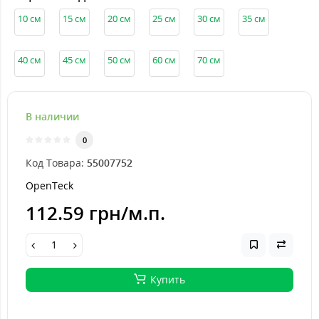
10 см
15 см
20 см
25 см
30 см
35 см
40 см
45 см
50 см
60 см
70 см
В наличии
0
Код Товара:
55007752
OpenTeck
112.59 грн
/м.п.
Купить