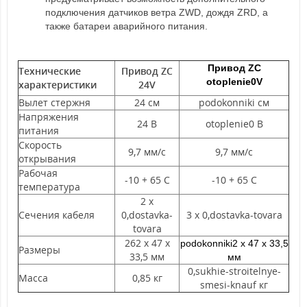
подключения датчиков ветра ZWD, дождя ZRD, а
также батареи аварийного питания.
Привод ZC
Технические
Привод ZC
otoplenie0V
характеристики
24V
Вылет стержня
24 см
podokonniki см
Напряжения
24 В
otoplenie0 В
питания
Скорость
9,7 мм/с
9,7 мм/с
открывания
Рабочая
-10 + 65 С
-10 + 65 С
температура
2 х
Сечения кабеля
0,dostavka-
3 х 0,dostavka-tovara
tovara
262 х 47 х
podokonniki2 х 47 х 33,5
Размеры
33,5 мм
мм
0,sukhie-stroitelnye-
Масса
0,85 кг
smesi-knauf кг