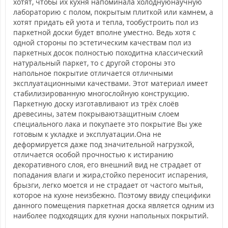
хотят, чтобы их кухня напоминала холоднуюнаучную
лабораторию с полом, покрытым плиткой или камнем, а
хотят придать ей уюта и тепла, тообустроить пол из
паркетной доски будет вполне уместно. Ведь хотя с
одной стороны по эстетическим качествам пол из
паркетных досок полностью походитна классический
натуральный паркет, то с другой стороны это
напольное покрытие отличается отличными
эксплуатационными качествами. Этот материал имеет
стабилизированную многослойную конструкцию.
Паркетную доску изготавливают из трёх слоёв
древесины, затем покрываютзащитным слоем
специального лака и покупаете это покрытие Вы уже
готовым к укладке и эксплуатации.Она не
деформируется даже под значительной нагрузкой,
отличается особой прочностью к истиранию
декоративного слоя, его внешний вид не страдает от
попадания влаги и жира,стойко переносит испарения,
брызги, легко моется и не страдает от частого мытья,
которое на кухне неизбежно. Поэтому ввиду специфики
данного помещения паркетная доска является одним из
наиболее подходящих для кухни напольных покрытий.