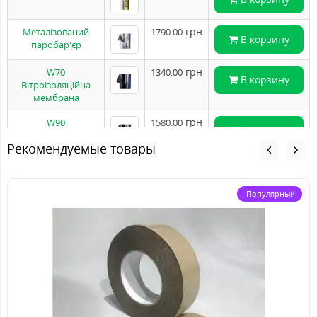
грн
Металізований
1790.00
В корзину
паробар'єр
грн
W70
1340.00
В корзину
Вітроізоляційна
мембрана
грн
W90
1580.00
В корзину
Вітроізоляційна
Рекомендуемые товары
мембрана
грн
Бутіл-каучукова
250.00
В корзину
стрічка К-2 (45м)
Популярный
грн
Стрічка Q-Duo
740.00
В корзину
40мм/25м