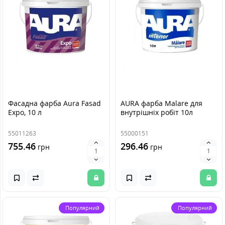
Фасадна фарба Aura Fasad
AURA фарба Malare для
Expo, 10 л
внутрішніх робіт 10л
55011263
55000151
755.46
296.46
грн
грн
Популярний
Популярний