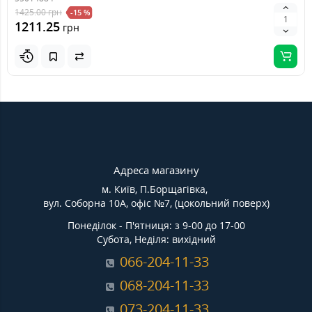
1425.00
грн
-15 %
1211.25
грн
Адреса магазину
м. Київ, П.Борщагівка,
вул. Соборна 10А, офіс №7, (цокольний поверх)
Понеділок - П'ятниця: з 9-00 до 17-00
Субота, Неділя: вихідний
066-204-11-33
068-204-11-33
073-204-11-33