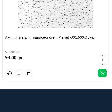
AMF плита для підвисної стелі Planet 600x600х13мм
55000007
94.00
грн