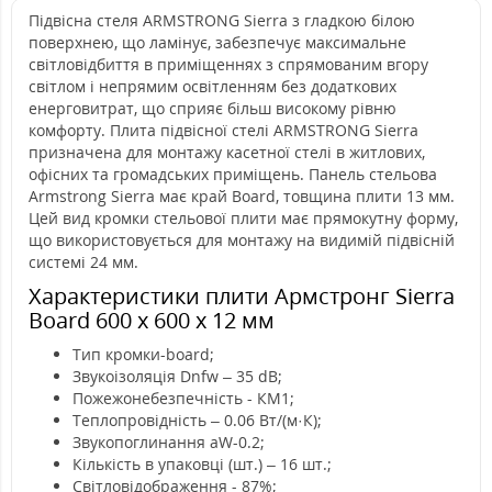
Підвісна стеля ARMSTRONG Sierra з гладкою білою
поверхнею, що ламінує, забезпечує максимальне
світловідбиття в приміщеннях з спрямованим вгору
світлом і непрямим освітленням без додаткових
енерговитрат, що сприяє більш високому рівню
комфорту. Плита підвісної стелі ARMSTRONG Sierra
призначена для монтажу касетної стелі в житлових,
офісних та громадських приміщень. Панель стельова
Armstrong Sierra має край Board, товщина плити 13 мм.
Цей вид кромки стельової плити має прямокутну форму,
що використовується для монтажу на видимій підвісній
системі 24 мм.
Характеристики плити Армстронг Sierra
Board 600 х 600 х 12 мм
Тип кромки-board;
Звукоізоляція Dnfw – 35 dB;
Пожежонебезпечність - КМ1;
Теплопровідність – 0.06 Вт/(м·К);
Звукопоглинання aW-0.2;
Кількість в упаковці (шт.) – 16 шт.;
Світловідображення - 87%;