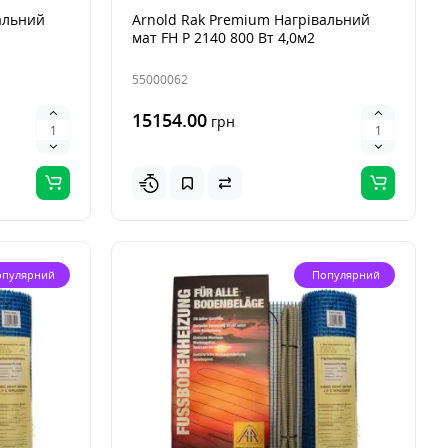
альний
Arnold Rak Premium Нагрівальний
мат FH Р 2140 800 Вт 4,0м2
55000062
15154.00
грн
опулярний
Популярний