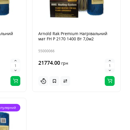
альний
Arnold Rak Premium Нагрівальний
мат FH Р 2170 1400 Вт 7,0м2
55000066
21774.00
грн
опулярний