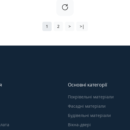
1
2
>
>|
я
Основні категорії
Покрівельні матеріали
Фасадні матеріали
Будівельні матеріали
плата
Вікна-двері