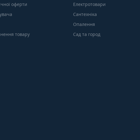
ічної оферти
Електротовари
тувача
Сантехніка
Опалення
нення товару
Сад та город