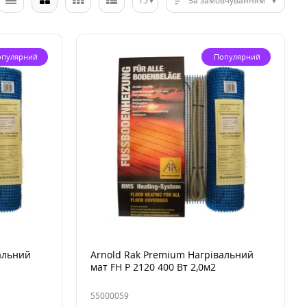
15
За замовчуванням
опулярний
Популярний
альний
Arnold Rak Premium Нагрівальний
мат FH Р 2120 400 Вт 2,0м2
55000059