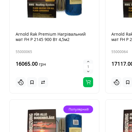
Arnold Rak Premium Нагрівальний
Arnold Ra
мат FH Р 2145 900 Вт 4,5м2
мат FH Р 
55000065
55000064
16065.00
17117.0
грн
Популярний