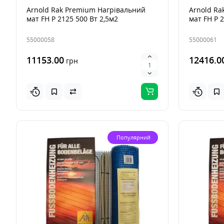
Arnold Rak Premium Нагрівальний
Arnold Ra
мат FH Р 2125 500 Вт 2,5м2
мат FH Р 
55000058
55000061
11153.00
12416.0
грн
Популярний