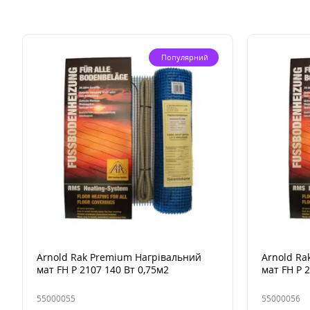
Популярний
Arnold Rak Premium Нагрівальний
Arnold Ra
мат FH Р 2107 140 Вт 0,75м2
мат FH Р 
55000055
55000056