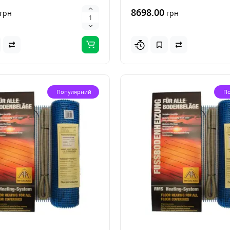
8698.00
грн
грн
Популярний
П