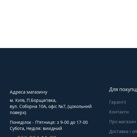
Для покупц
Адреса магазину
м. Київ, П.Борщагівка,
Гарантії
вул. Соборна 10А, офіс №7, (цокольний
Контакти
поверх)
Про магазин
Понеділок - П'ятниця: з 9-00 до 17-00
Субота, Неділя: вихідний
Доставка і о