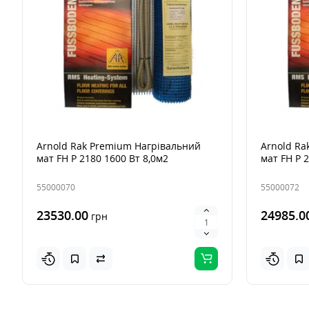
Arnold Rak Premium Нагрівальний
Arnold Ra
мат FH Р 2180 1600 Вт 8,0м2
мат FH Р 
55000070
55000072
23530.00
24985.0
грн