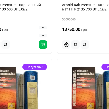
k Premium Нагрівальний
Arnold Rak Premium Нагрів
2130 600 Вт 3,0м2
мат FH Р 2135 700 Вт 3,5м2
55000060
0
13750.00
грн
грн
Популярний
П