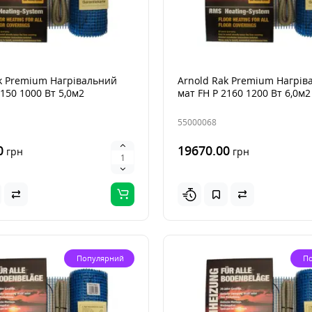
k Premium Нагрівальний
Arnold Rak Premium Нагрів
2150 1000 Вт 5,0м2
мат FH Р 2160 1200 Вт 6,0м2
55000068
0
19670.00
грн
грн
Популярний
П