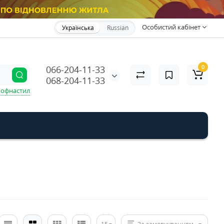
Особистий кабінет
Українська
Russian
0
066-204-11-33
068-204-11-33
офнастил