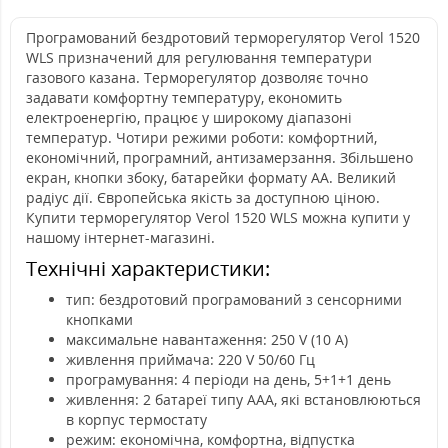
Програмований бездротовий терморегулятор Verol 1520
WLS призначений для регулювання температури
газового казана. Терморегулятор дозволяє точно
задавати комфортну температуру, економить
електроенергію, працює у широкому діапазоні
температур. Чотири режими роботи: комфортний,
економічний, програмний, антизамерзання. Збільшено
екран, кнопки збоку, батарейки формату АА. Великий
радіус дії. Європейська якість за доступною ціною.
Купити терморегулятор Verol 1520 WLS можна купити у
нашому інтернет-магазині.
Технічні характеристики:
тип: бездротовий програмований з сенсорними
кнопками
максимальне навантаження: 250 V (10 А)
живлення приймача: 220 V 50/60 Гц
програмування: 4 періоди на день, 5+1+1 день
живлення: 2 батареї типу ААА, які встановлюються
в корпус термостату
режим: економічна, комфортна, відпустка