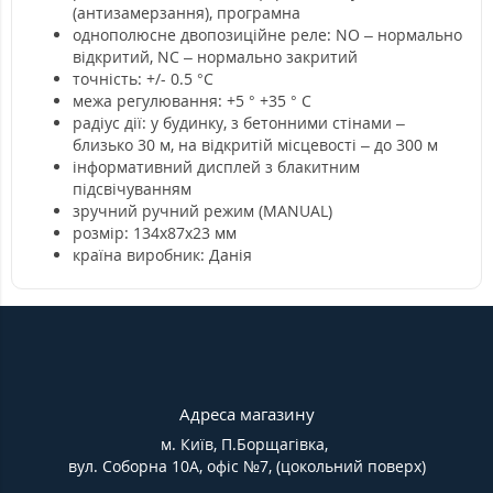
(антизамерзання), програмна
однополюсне двопозиційне реле: NO – нормально
відкритий, NC – нормально закритий
точність: +/- 0.5 °С
межа регулювання: +5 ° +35 ° С
радіус дії: у будинку, з бетонними стінами –
близько 30 м, на відкритій місцевості – до 300 м
інформативний дисплей з блакитним
підсвічуванням
зручний ручний режим (MANUAL)
розмір: 134х87х23 мм
країна виробник: Данія
Адреса магазину
м. Київ, П.Борщагівка,
вул. Соборна 10А, офіс №7, (цокольний поверх)