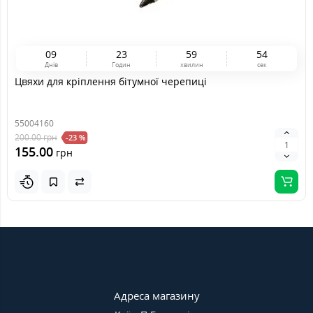
0
9
2
3
5
9
5
2
Днів
Годин
хвилин
сек
Цвяхи для кріплення бітумної черепиці
55004160
200.00
грн
-23 %
155.00
грн
Адреса магазину