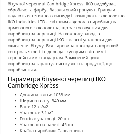
бітумної черепиці Cambridge Xpress. IKO видобуває,
обробляє та фарбує базальтовий гранулят. Гранули
надають естетичного вигляду і захищають склополотно.
IKO Industries LTD є світовим лідером з виробництва
армованого склополотна, що застосовується для
виробництва черепиці. На кожному заводі з
виробництва черепиці IKO є власні установки для
окислення бітуму. Вся сировина проходить жорсткий
контроль якості і відповідає суворим світовим і
європейським стандартам. Замкнений цикл
виробництва гарантує високу якість продукції, що
виробляється.
Параметри бітумної черепиці IKO
Cambridge Xpress
Довжина гонти: 1038 мм
Ширина гонту: 349 мм
Вага: 12 кг/м2
Упаковка: 3,1 м2
Гонтів в упаковці: 20 шт
Упаковок на палеті: 45 шт
Країна виробник: Словаччина