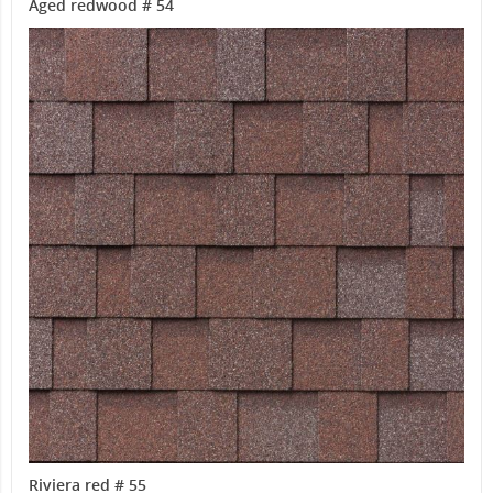
Aged redwood # 54
Riviera red # 55