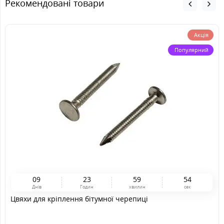
Рекомендовані товари
Акція
Популярний
0
9
2
3
5
9
5
2
Днів
Годин
хвилин
сек
Цвяхи для кріплення бітумної черепиці