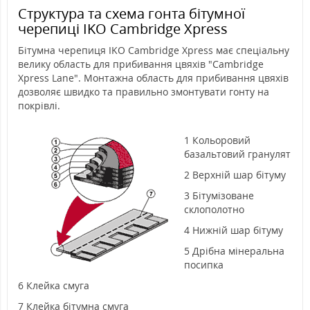
Структура та схема гонта бітумної
черепиці IKO Cambridge Xpress
Бітумна черепиця IKO Cambridge Xpress має спеціальну
велику область для прибивання цвяхів "Cambridge
Xpress Lane". Монтажна область для прибивання цвяхів
дозволяє швидко та правильно змонтувати гонту на
покрівлі.
1 Кольоровий
базальтовий гранулят
2 Верхній шар бітуму
3 Бітумізоване
склополотно
4 Нижній шар бітуму
5 Дрібна мінеральна
посипка
6 Клейка смуга
7 Клейка бітумна смуга