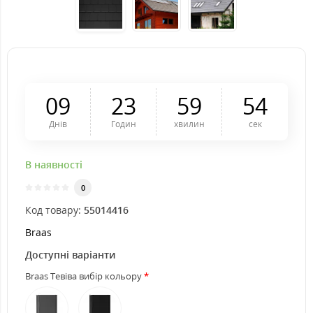
0
9
2
3
5
9
5
3
Днів
Годин
хвилин
сек
В наявності
0
Код товару:
55014416
Braas
Доступні варіанти
Braas Тевіва вибір кольору