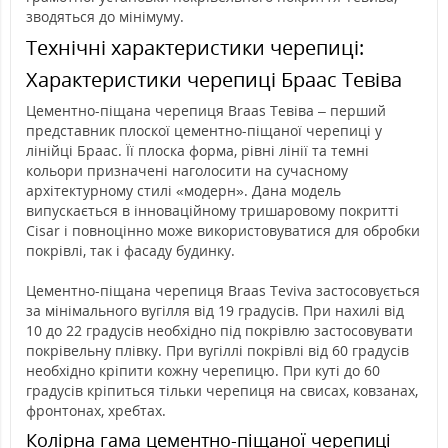
зводяться до мінімуму.
Технічні характеристики черепиці:
Характеристики черепиці Браас Тевіва
Цементно-піщана черепиця Braas Тевіва – перший
представник плоскої цементно-піщаної черепиці у
лінійці Браас. Її плоска форма, рівні лінії та темні
кольори призначені наголосити на сучасному
архітектурному стилі «модерн». Дана модель
випускається в інноваційному тришаровому покритті
Cisar і повноцінно може використовуватися для обробки
покрівлі, так і фасаду будинку.
Цементно-піщана черепиця Braas Teviva застосовується
за мінімального вугілля від 19 градусів. При нахилі від
10 до 22 градусів необхідно під покрівлю застосовувати
покрівельну плівку. При вугіллі покрівлі від 60 градусів
необхідно кріпити кожну черепицю. При куті до 60
градусів кріпиться тільки черепиця на свисах, ковзанах,
фронтонах, хребтах.
Колірна гама цементно-піщаної черепиці