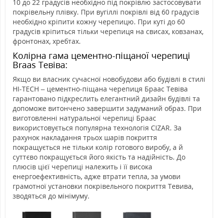
10 до 22 градусів необхідно під покрівлю застосовувати
покрівельну плівку. При вугіллі покрівлі від 60 градусів
необхідно кріпити кожну черепицю. При куті до 60
градусів кріпиться тільки черепиця на свисах, ковзанах,
фронтонах, хребтах.
Колірна гама цементно-піщаної черепиці
Braas Тевіва:
Якщо ви власник сучасної новобудови або будівлі в стилі
HI-TECH – цементно-піщана черепиця Браас Тевіва
гарантовано підкреслить елегантний дизайн будівлі та
допоможе витончено завершити задуманий образ. При
виготовленні натуральної черепиці Браас
використовується популярна технологія CIZAR. За
рахунок накладання трьох шарів покриття
покращується не тільки колір готового виробу, а й
суттєво покращується його якість та надійність. До
плюсів цієї черепиці належить і її висока
енергоефективність, адже втрати тепла, за умови
грамотної установки покрівельного покриття Тевива,
зводяться до мінімуму.