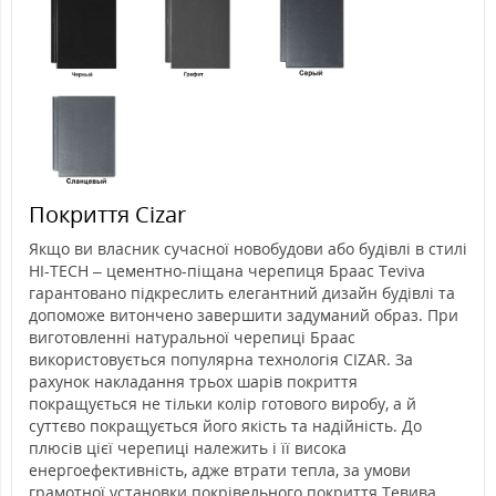
Покриття Cizar
Якщо ви власник сучасної новобудови або будівлі в стилі
HI-TECH – цементно-піщана черепиця Браас Teviva
гарантовано підкреслить елегантний дизайн будівлі та
допоможе витончено завершити задуманий образ. При
виготовленні натуральної черепиці Браас
використовується популярна технологія CIZAR. За
рахунок накладання трьох шарів покриття
покращується не тільки колір готового виробу, а й
суттєво покращується його якість та надійність. До
плюсів цієї черепиці належить і її висока
енергоефективність, адже втрати тепла, за умови
грамотної установки покрівельного покриття Тевива,