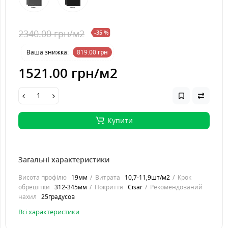
2340.00 грн
/м2
-35 %
Ваша знижка:
819.00
грн
1521.00 грн
/м2
Купити
Загальні характеристики
Висота профілю
19мм
Витрата
10,7-11,9шт/м2
Крок
обрешітки
312-345мм
Покриття
Cisar
Рекомендований
нахил
25градусов
Всі характеристики