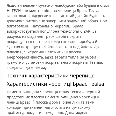
Якщо ви власник сучасної новобудови або будівлі в стилі
HI-TECH – цементно-піщана черепиця Браас Teviva
гарантовано підкреслить елегантний дизайн будівлі та
допоможе витончено завершити задуманий образ. При
виготовленні натуральної черепиці Браас
використовується популярна технологія CIZAR. За
рахунок накладання трьох шарів покриття
покращується не тільки колір готового виробу, а й
суттєво покращується його якість та надійність. До
плюсів цієї черепиці належить і її висока
енергоефективність, адже втрати тепла, за умови
грамотної установки покрівельного покриття Тевива,
зводяться до мінімуму.
Технічні характеристики черепиці:
Характеристики черепиці Браас Тевіва
Цементно-піщана черепиця Braas Тевіва – перший
представник плоскої цементно-піщаної черепиці у
лінійці Браас. Її плоска форма, рівні лінії та темні
кольори призначені наголосити на сучасному
архітектурному стилі «модерн». Дана модель