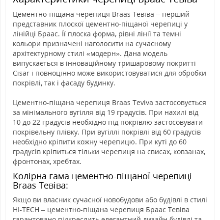
Цементно-піщана черепиця Braas Тевіва – перший
представник плоскої цементно-піщаної черепиці у
лінійці Браас. Її плоска форма, рівні лінії та темні
кольори призначені наголосити на сучасному
архітектурному стилі «модерн». Дана модель
випускається в інноваційному тришаровому покритті
Cisar і повноцінно може використовуватися для обробки
покрівлі, так і фасаду будинку.
Цементно-піщана черепиця Braas Teviva застосовується
за мінімального вугілля від 19 градусів. При нахилі від
10 до 22 градусів необхідно під покрівлю застосовувати
покрівельну плівку. При вугіллі покрівлі від 60 градусів
необхідно кріпити кожну черепицю. При куті до 60
градусів кріпиться тільки черепиця на свисах, ковзанах,
фронтонах, хребтах.
Колірна гама цементно-піщаної черепиці
Braas Тевіва:
Якщо ви власник сучасної новобудови або будівлі в стилі
HI-TECH – цементно-піщана черепиця Браас Тевіва
гарантовано підкреслить елегантний дизайн будівлі та