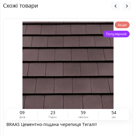
Схожі товари
Акція
Популярний
0
9
2
3
5
9
5
3
Днів
Годин
хвилин
сек
BRAAS Цементно-піщана черепиця Тегаліт