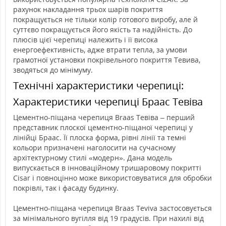
рахунок накладання трьох шарів покриття
покращується не тільки колір готового виробу, але й
суттєво покращується його якість та надійність. До
плюсів цієї черепиці належить і її висока
енергоефективність, адже втрати тепла, за умови
грамотної установки покрівельного покриття Тевива,
зводяться до мінімуму.
Технічні характеристики черепиці:
Характеристики черепиці Браас Тевіва
Цементно-піщана черепиця Braas Тевіва – перший
представник плоскої цементно-піщаної черепиці у
лінійці Браас. Її плоска форма, рівні лінії та темні
кольори призначені наголосити на сучасному
архітектурному стилі «модерн». Дана модель
випускається в інноваційному тришаровому покритті
Cisar і повноцінно може використовуватися для обробки
покрівлі, так і фасаду будинку.
Цементно-піщана черепиця Braas Teviva застосовується
за мінімального вугілля від 19 градусів. При нахилі від