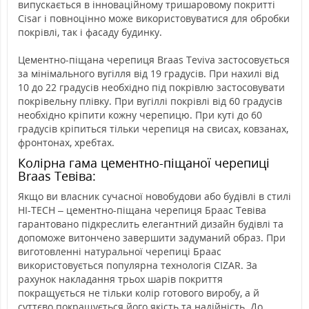
випускається в інноваційному тришаровому покритті
Cisar і повноцінно може використовуватися для обробки
покрівлі, так і фасаду будинку.
Цементно-піщана черепиця Braas Teviva застосовується
за мінімального вугілля від 19 градусів. При нахилі від
10 до 22 градусів необхідно під покрівлю застосовувати
покрівельну плівку. При вугіллі покрівлі від 60 градусів
необхідно кріпити кожну черепицю. При куті до 60
градусів кріпиться тільки черепиця на свисах, ковзанах,
фронтонах, хребтах.
Колірна гама цементно-піщаної черепиці
Braas Тевіва:
Якщо ви власник сучасної новобудови або будівлі в стилі
HI-TECH – цементно-піщана черепиця Браас Тевіва
гарантовано підкреслить елегантний дизайн будівлі та
допоможе витончено завершити задуманий образ. При
виготовленні натуральної черепиці Браас
використовується популярна технологія CIZAR. За
рахунок накладання трьох шарів покриття
покращується не тільки колір готового виробу, а й
суттєво покращується його якість та надійність. До