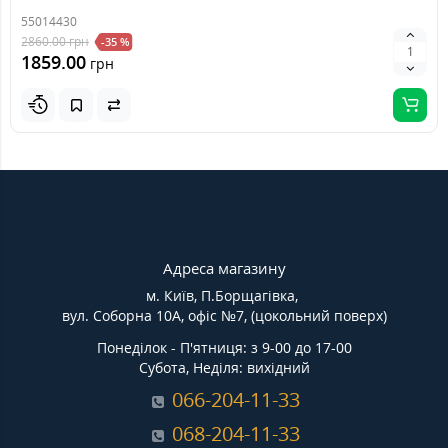
55014430
2860.00
грн
-35 %
1859.00
грн
Адреса магазину
м. Київ, П.Борщагівка,
вул. Соборна 10А, офіс №7, (цокольний поверх)
Понеділок - П'ятниця: з 9-00 до 17-00
Субота, Неділя: вихідний
066-204-11-33
068-204-11-33