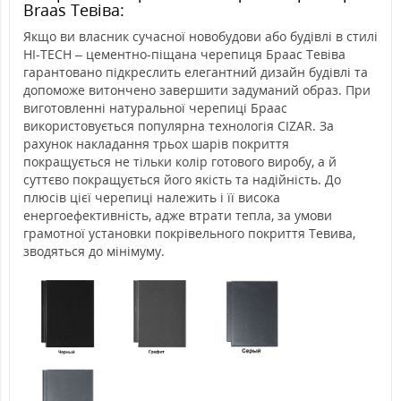
Braas Тевіва:
Якщо ви власник сучасної новобудови або будівлі в стилі
HI-TECH – цементно-піщана черепиця Браас Тевіва
гарантовано підкреслить елегантний дизайн будівлі та
допоможе витончено завершити задуманий образ. При
виготовленні натуральної черепиці Браас
використовується популярна технологія CIZAR. За
рахунок накладання трьох шарів покриття
покращується не тільки колір готового виробу, а й
суттєво покращується його якість та надійність. До
плюсів цієї черепиці належить і її висока
енергоефективність, адже втрати тепла, за умови
грамотної установки покрівельного покриття Тевива,
зводяться до мінімуму.