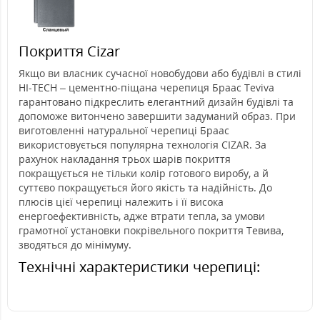
Покриття Cizar
Якщо ви власник сучасної новобудови або будівлі в стилі
HI-TECH – цементно-піщана черепиця Браас Teviva
гарантовано підкреслить елегантний дизайн будівлі та
допоможе витончено завершити задуманий образ. При
виготовленні натуральної черепиці Браас
використовується популярна технологія CIZAR. За
рахунок накладання трьох шарів покриття
покращується не тільки колір готового виробу, а й
суттєво покращується його якість та надійність. До
плюсів цієї черепиці належить і її висока
енергоефективність, адже втрати тепла, за умови
грамотної установки покрівельного покриття Тевива,
зводяться до мінімуму.
Технічні характеристики черепиці: