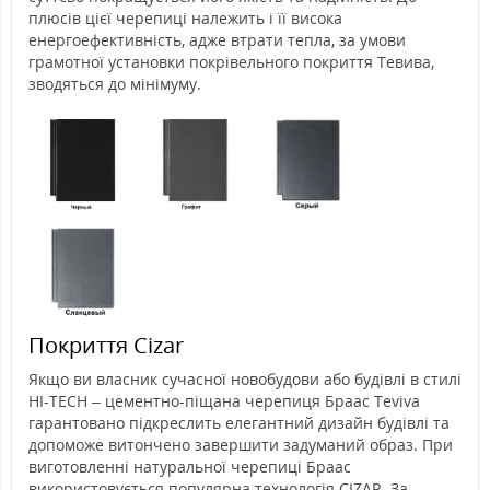
плюсів цієї черепиці належить і її висока
енергоефективність, адже втрати тепла, за умови
грамотної установки покрівельного покриття Тевива,
зводяться до мінімуму.
Покриття Cizar
Якщо ви власник сучасної новобудови або будівлі в стилі
HI-TECH – цементно-піщана черепиця Браас Teviva
гарантовано підкреслить елегантний дизайн будівлі та
допоможе витончено завершити задуманий образ. При
виготовленні натуральної черепиці Браас
використовується популярна технологія CIZAR. За