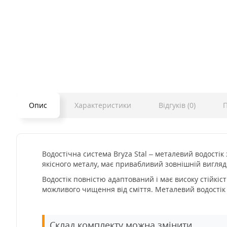
Опис
Характеристики
Відгуків (0)
П
Водостічна система Bryza Stal – металевий водостік
якісного металу, має привабливий зовнішній вигляд
Водостік повністю адаптований і має високу стійкіс
можливого чищення від сміття. Металевий водостік 
Склад комплекту можна змінити.