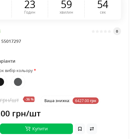
2
3
5
9
5
3
Годин
хвилин
сек
і
0
:
55017297
аріанти
ток вибір кольору
 грн
/шт
-36 %
Ваша знижка:
6427.00
грн
.00 грн
/шт
Купити