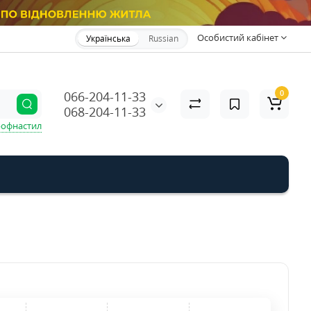
Особистий кабінет
Українська
Russian
0
066-204-11-33
068-204-11-33
офнастил