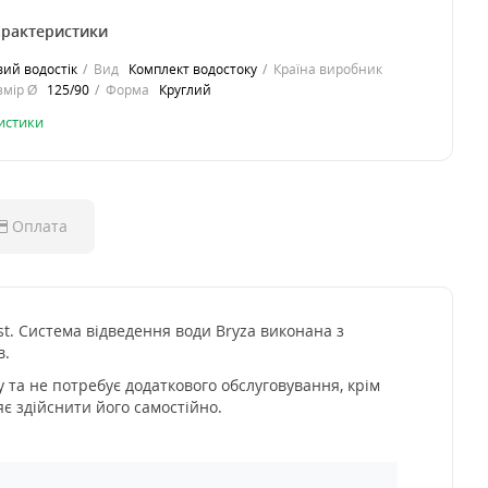
арактеристики
ий водостік
Вид
Комплект водостоку
Країна виробник
змір Ø
125/90
Форма
Круглий
ристики
Оплата
st. Система відведення води Bryza виконана з
в.
у та не потребує додаткового обслуговування, крім
яє здійснити його самостійно.