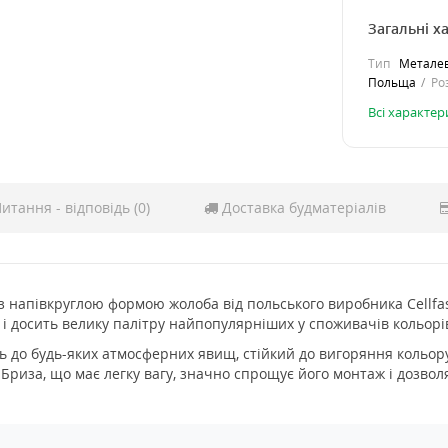
Загальні х
Тип
Металев
Польща
Ро
Всі характе
итання - відповідь (0)
Доставка будматеріалів
 з напівкруглою формою жолоба від польського виробника Cellfa
 і досить велику палітру найпопулярніших у споживачів кольорі
ть до будь-яких атмосферних явищ, стійкий до вигоряння кольор
Бриза, що має легку вагу, значно спрощує його монтаж і дозвол