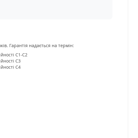
ків. Гарантія надається на термін:
ійності C1-C2
ійності C3
ійності C4