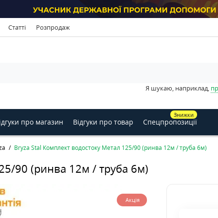
Статті
Розпродаж
Я шукаю, наприклад,
пр
Знижки
ідгуки про магазин
Відгуки про товар
Спецпропозиції
za
Bryza Stal Комплект водостоку Метал 125/90 (ринва 12м / труба 6м)
25/90 (ринва 12м / труба 6м)
Акція