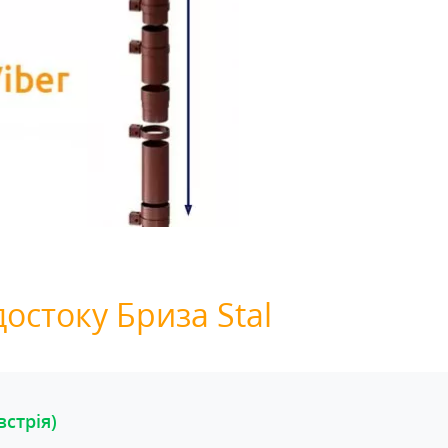
остоку Бриза Stal
стрія)