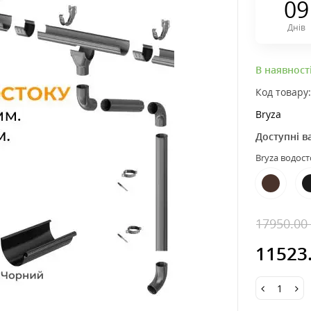
0
9
Днів
В наявност
Код товару
Bryza
Доступні в
Bryza водос
17950.00
11523