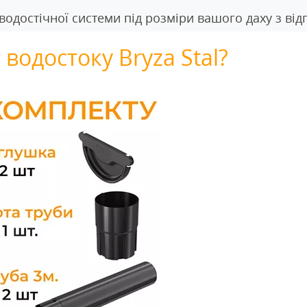
достічної системи під розміри вашого даху з від
водостоку Bryza Stal?