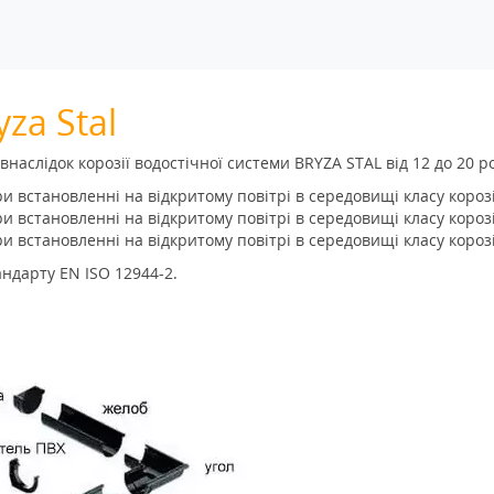
za Stal
аслідок корозії водостічної системи BRYZA STAL від 12 до 20 ро
ри встановленні на відкритому повітрі в середовищі класу короз
ри встановленні на відкритому повітрі в середовищі класу короз
ри встановленні на відкритому повітрі в середовищі класу короз
андарту EN ISO 12944-2.