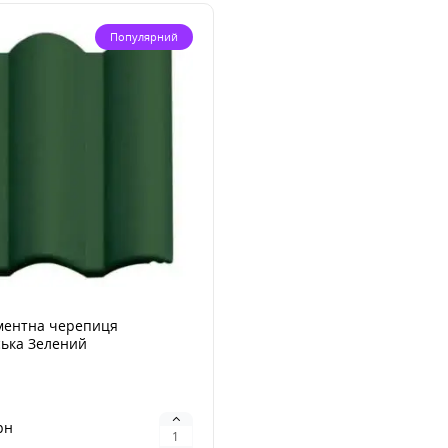
Популярний
ементна черепиця
ська Зелений
рн