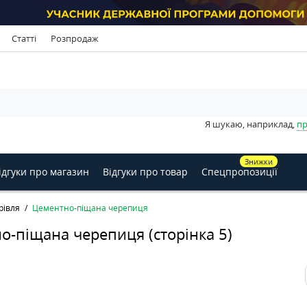
Статті
Розпродаж
Я шукаю, наприклад,
пр
Знижки
ідгуки про магазин
Відгуки про товар
Спецпропозиції
рівля
Цементно-піщана черепиця
о-піщана черепиця (сторінка 5)