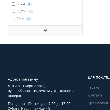
33 см
4
33,2см
1
33см
4
Для покупц
Адреса магазину
м. Київ, П.Борщагівка,
Гарантії
вул. Соборна 10А, офіс №7, (цокольний
Контакти
поверх)
Про магазин
Понеділок - П'ятниця: з 9-00 до 17-00
Субота, Неділя: вихідний