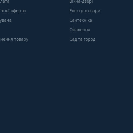
плата
Вікна-двері
ічної оферти
Електротовари
тувача
Сантехніка
Опалення
нення товару
Сад та город