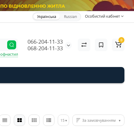
Особистий кабінет
Українська
Russian
0
066-204-11-33
068-204-11-33
офнастил
15
За замовчуванням