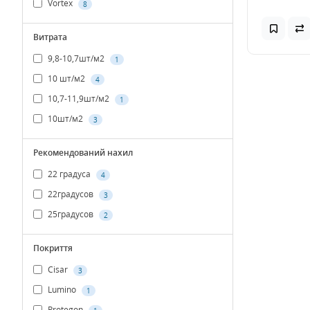
Vortex
8
Витрата
9,8-10,7шт/м2
1
10 шт/м2
4
10,7-11,9шт/м2
1
10шт/м2
3
Рекомендований нахил
22 градуса
4
22градусов
3
25градусов
2
Покриття
Cisar
3
Lumino
1
Protegon