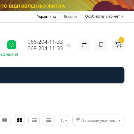
Особистий кабінет
Українська
Russian
0
066-204-11-33
068-204-11-33
офнастил
15
За замовчуванням