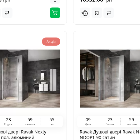
Акція
2
3
5
9
5
3
0
9
2
3
5
9
Годин
хвилин
сек
Днів
Годин
хвилин
ові двері Ravak Nexty
Ravak Душові двері Ravak N
 пол. алюминий
NDOP1-90 сатин