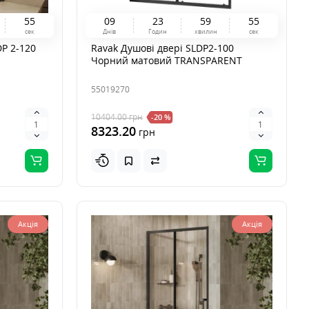
5
3
0
9
2
3
5
9
5
3
сек
Днів
Годин
хвилин
сек
DP 2-120
Ravak Душові двері SLDP2-100
Чорний матовий TRANSPARENT
55019270
10404.00
грн
-20 %
8323.20
грн
Акція
Акція