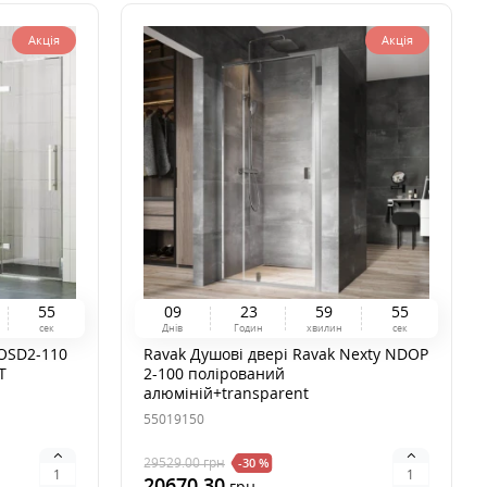
Акція
Акція
5
3
0
9
2
3
5
9
5
3
сек
Днів
Годин
хвилин
сек
COSD2-110
Ravak Душові двері Ravak Nexty NDOP
T
2-100 полірований
алюміній+transparent
55019150
29529.00
грн
-30 %
20670.30
грн