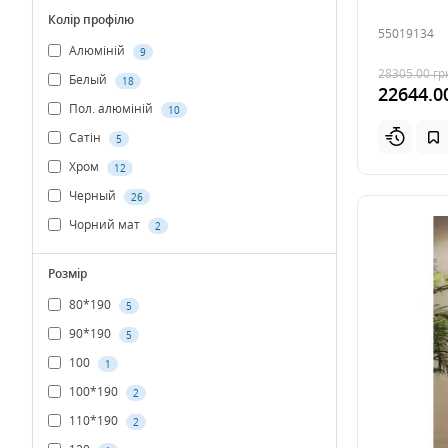
Колір профілю
55019134
Алюміній
9
28305.00
гр
Белый
18
22644.0
Пол. алюміній
10
Сатін
5
Хром
12
Черный
26
Чорний мат
2
Розмір
80*190
5
90*190
5
100
1
100*190
2
110*190
2