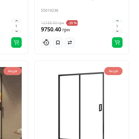
55019236
12188.00
грн
-20 %
9750.40
грн
Акція
Акція