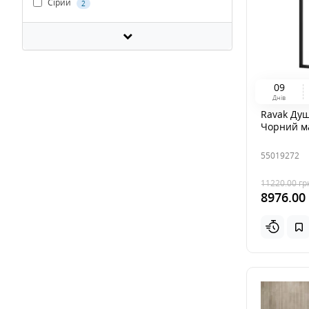
Сірий
2
0
9
Днів
Ravak Душ
Чорний м
55019272
11220.00
гр
8976.00