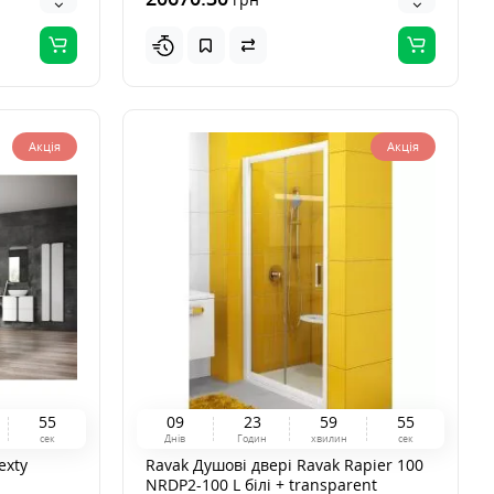
Акція
Акція
5
3
0
9
2
3
5
9
5
3
сек
Днів
Годин
хвилин
сек
exty
Ravak Душові двері Ravak Rapier 100
NRDP2-100 L білі + transparent