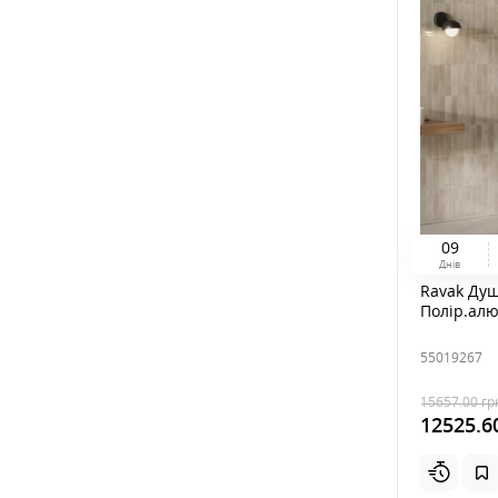
0
9
Днів
Ravak Душ
Полір.ал
55019267
15657.00
гр
12525.6