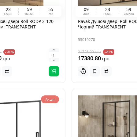
2
3
5
9
5
3
0
9
2
3
5
9
Годин
хвилин
сек
Днів
Годин
хвилин
ові двері Roll RODP 2-120
Ravak Душові двері Roll RO
юм. TRANSPARENT
Чорний TRANSPARENT
55019278
н
21726.00
грн
-20 %
-20 %
0
17380.80
грн
грн
Акція