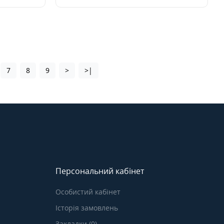
7
8
9
>
>|
Персональний кабінет
Особистий кабінет
Історія замовлень
Закладки (0)