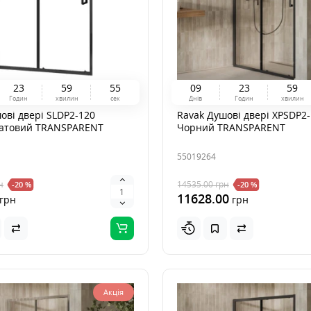
2
3
5
9
5
3
0
9
2
3
5
9
Годин
хвилин
сек
Днів
Годин
хвилин
ові двері SLDP2-120
Ravak Душові двері XPSDP2-
атовий TRANSPARENT
Чорний TRANSPARENT
55019264
н
14535.00
грн
-20 %
-20 %
11628.00
грн
грн
Акція