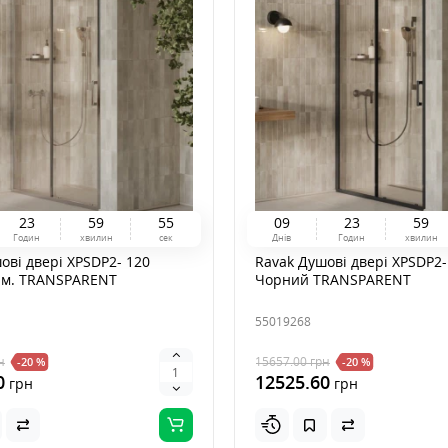
2
3
5
9
5
3
0
9
2
3
5
9
Годин
хвилин
сек
Днів
Годин
хвилин
ові двері XPSDP2- 120
Ravak Душові двері XPSDP2-
юм. TRANSPARENT
Чорний TRANSPARENT
55019268
н
15657.00
грн
-20 %
-20 %
0
12525.60
грн
грн