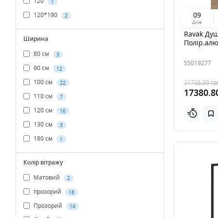
120
1
0
9
120*190
2
Днів
Ravak Душ
Ширина
Полір.ал
80 см
3
55019277
90 см
12
100 см
21726.00
гр
22
17380.8
110 см
7
120 см
16
130 см
3
180 см
1
Колір вітражу
Матовий
2
прозорий
18
Прозорий
14