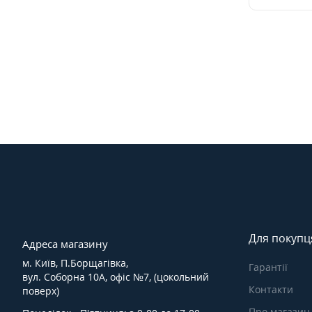
Для покупц
Адреса магазину
м. Київ, П.Борщагівка,
Гарантії
вул. Соборна 10А, офіс №7, (цокольний
Контакти
поверх)
Про магазин