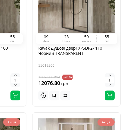
5
3
0
9
2
3
5
9
5
3
сек
Днів
Годин
хвилин
сек
 100
Ravak Душові двері XPSDP2- 110
Чорний TRANSPARENT
55019266
15096.00
грн
-20 %
12076.80
грн
Акція
Акція