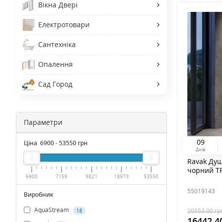
Вікна Двері
Електротовари
Сантехніка
Опалення
Сад Город
Параметри
0
9
Ціна
6900
-
53550
грн
Днів
Ravak Душ
чорний T
6900
7159
9821
18973
53550
55019143
Виробник
AquaStream
20553.00
гр
18
16442.4