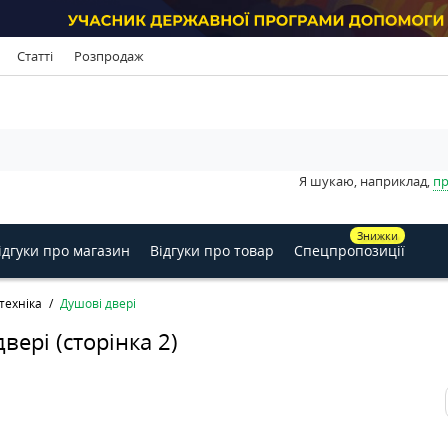
Статті
Розпродаж
Я шукаю, наприклад,
пр
Знижки
ідгуки про магазин
Відгуки про товар
Спецпропозиції
техніка
Душові двері
вері (сторінка 2)