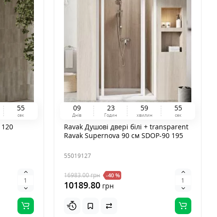
5
3
0
9
2
3
5
9
5
3
сек
Днів
Годин
хвилин
сек
 120
Ravak Душові двері білі + transparent
Ravak Supernova 90 см SDOP-90 195
55019127
16983.00
грн
-40 %
10189.80
грн