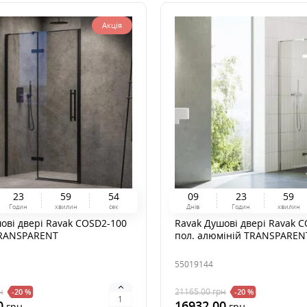
Акція
2
3
5
9
5
3
0
9
2
3
5
9
Годин
хвилин
сек
Днів
Годин
хвилин
ові двері Ravak COSD2-100
Ravak Душові двері Ravak 
RANSPARENT
пол. алюміній TRANSPAREN
55019144
н
21165.00
грн
-20 %
-20 %
0
16932.00
грн
грн