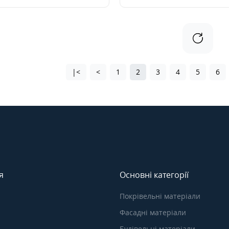
|<
<
1
2
3
4
5
6
я
Основні категорії
Покрівельні матеріали
Фасадні матеріали
Будівельні матеріали