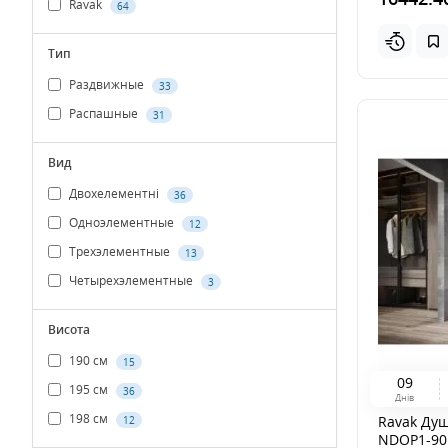
Ravak
64
Тип
Раздвижные
33
Распашные
31
Вид
Двохелементні
36
Одноэлементные
12
Трехэлементные
13
Четырехэлементные
3
Висота
190 см
15
0
9
195 см
36
Днів
198 см
Ravak Душ
12
NDOP1-90