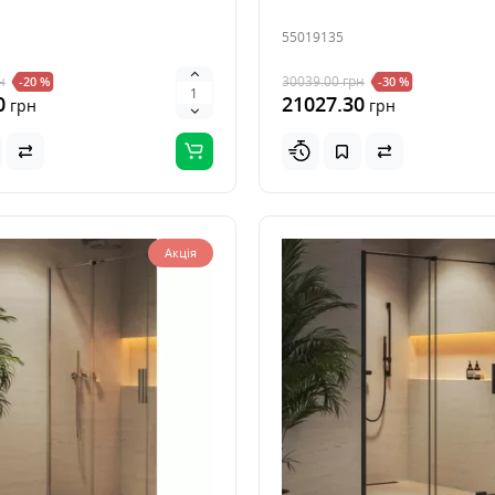
55019135
н
30039.00
грн
-20 %
-30 %
0
21027.30
грн
грн
Акція