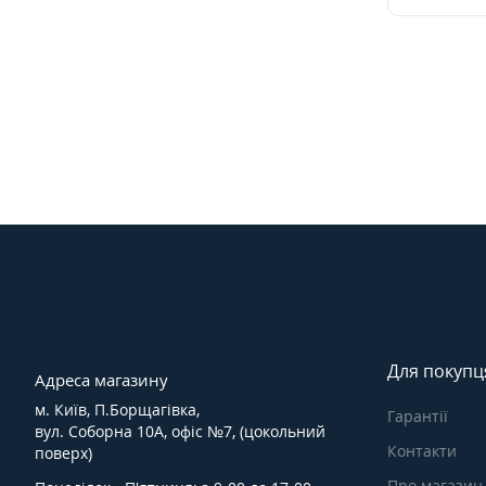
Для покупц
Адреса магазину
м. Київ, П.Борщагівка,
Гарантії
вул. Соборна 10А, офіс №7, (цокольний
Контакти
поверх)
Про магазин