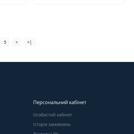
5
>
>|
Персональний кабінет
Особистий кабінет
Історія замовлень
Закладки (0)