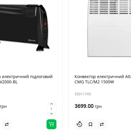
р електричний підлоговий
Конвектор електричний Atla
V2000-BL
CMG TLC/M2 1500W
55011743
3699.00
грн
грн