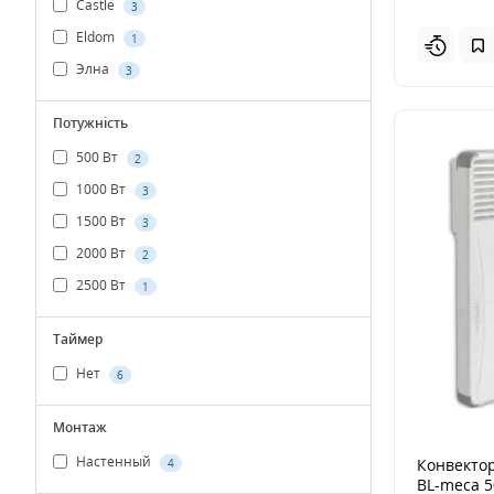
Castle
3
Eldom
1
Элна
3
Потужність
500 Вт
2
1000 Вт
3
1500 Вт
3
2000 Вт
2
2500 Вт
1
Таймер
Нет
6
Монтаж
Настенный
Конвектор
4
BL-meca 5