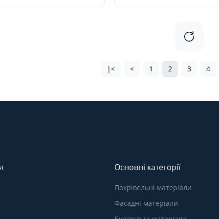
|<
<
1
2
3
4
я
Основні категорії
Покрівельні матеріали
Фасадні матеріали
Будівельні матеріали