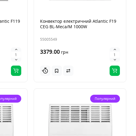
ntic F119
Конвектор електричний Atlantic F19
CEG BL-Meca/M 1000W
55005549
3379.00
грн
опулярний
Популярний