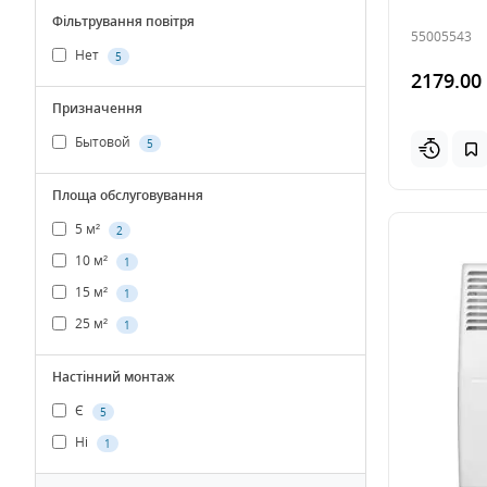
Фільтрування повітря
55005543
Нет
5
2179.00
Призначення
Бытовой
5
Площа обслуговування
5 м²
2
10 м²
1
15 м²
1
25 м²
1
Настінний монтаж
Є
5
Ні
1