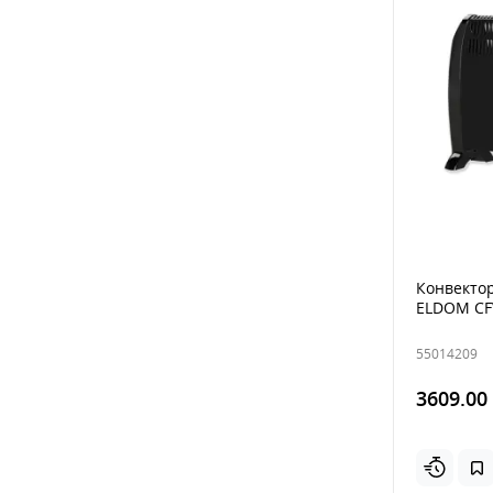
Конвекто
ELDOM CF
55014209
3609.00