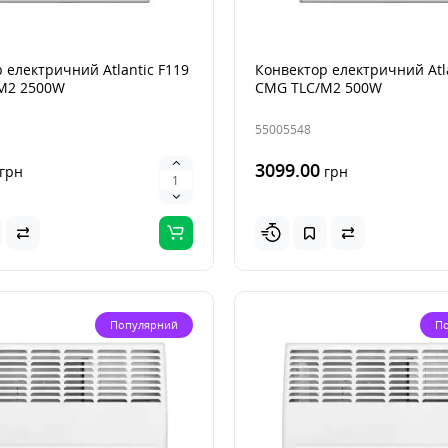
 електричний Atlantic F119
Конвектор електричний Atla
M2 2500W
CMG TLC/M2 500W
55005548
3099.00
грн
грн
Популярний
П