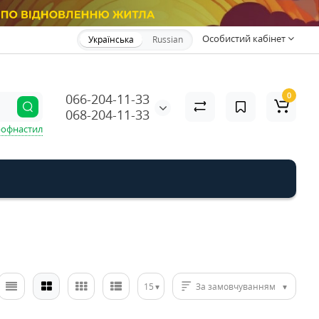
Особистий кабінет
Українська
Russian
0
066-204-11-33
068-204-11-33
офнастил
15
За замовчуванням