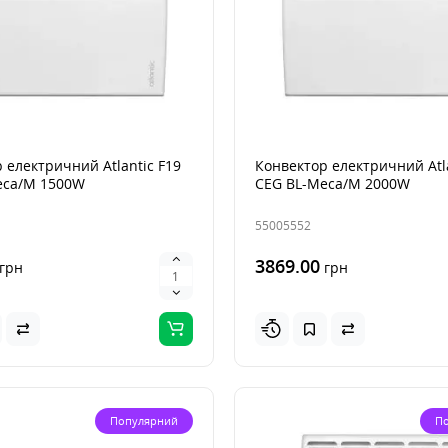
 електричний Atlantic F19
Конвектор електричний Atla
eca/M 1500W
CEG BL-Meca/M 2000W
55005552
3869.00
грн
грн
Популярний
П