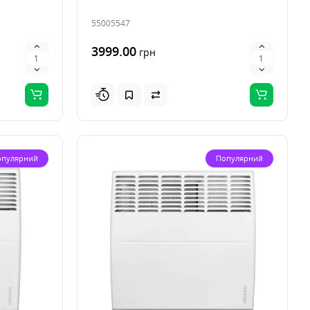
55005547
3999.00
грн
опулярний
Популярний