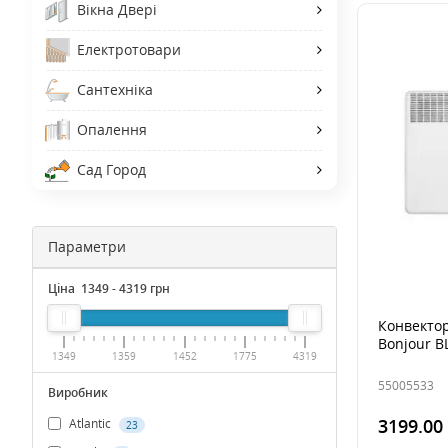
Вікна Двері
Електротовари
Сантехніка
Опалення
Сад Город
Параметри
Ціна
1349
-
4319
грн
Конвектор
Bonjour 
1349
1359
1452
1775
4319
55005533
Виробник
3199.00
Atlantic
23