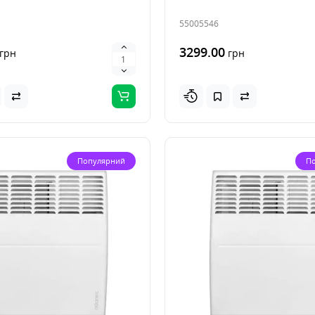
55005546
3299.00
грн
грн
Популярний
П