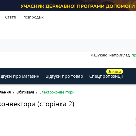
Статті
Розпродаж
Я шукаю, наприклад,
пр
Знижки
ідгуки про магазин
Відгуки про товар
Спецпропозиції
лення
Обігрівачі
Електроконвектори
онвектори (сторінка 2)